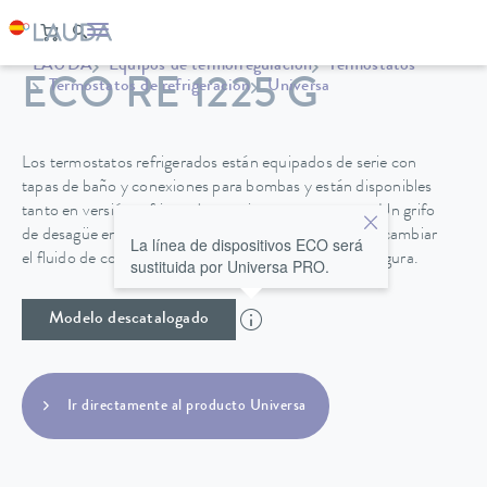
LAUDA
Equipos de termorregulación
Termostatos
ECO RE 1225 G
Termostatos de refrigeración
Universa
Los termostatos refrigerados están equipados de serie con
tapas de baño y conexiones para bombas y están disponibles
tanto en versión refrigerada por aire como por agua. Un grifo
de desagüe en la parte posterior de la unidad permite cambiar
La línea de dispositivos ECO será
el fluido de control de temperatura de forma fácil y segura.
sustituida por Universa PRO.
Modelo descatalogado
Ir directamente al producto Universa