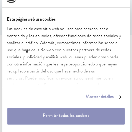
0.02 ± K
Esta página web usa cookies
Las cookies de este sitio web se usan para personalizar el
contenido y los anuncios, ofrecer funciones de redes sociales y
analizar el tráfico. Además, compartimos información sobre el
Características técnicas (según
uso que haga del sitio web con nuestros partners de redes
sociales, publicidad y análisis web, quienes pueden combinarla
DIN 12876)
con otra información que les haya proporcionado o que hayan
recopilado a partir del uso que haya hecho de sus
Rango de temperatura de trabajo
servicios. Puede modificar o revocar su consentimiento en
-25 ... 200 °C
cualquier momento. Encontrará más información al respecto en
nuestra
política de privacidad
.
Mostrar detalles
Temperatura ambiente
5 ... 40 °C
Permitir todas las cookies
Estabilidad de temperatura
0.02 ± K