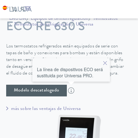
LAUDA
Equipos de termorregulación
Termostatos
ECO RE 630 S
Termostatos de refrigeración
Universa
Los termostatos refrigerados están equipados de serie con
tapas de baño y conexiones para bombas y están disponibles
tanto en versión refrigerada por aire como por agua. Un grifo
de desagüe en la parte posterior de la unidad permite cambiar
La línea de dispositivos ECO será
el fluido de control de temperatura de forma fácil y segura.
sustituida por Universa PRO.
Modelo descatalogado
más sobre las ventajas de Universa