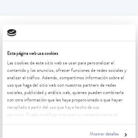
Características técnicas (según
DIN 12876)
Esta página web usa cookies
Rango de temperatura de trabajo
Las cookies de este sitio web se usan para personalizar el
-30 ... 200 °C
contenido y los anuncios, ofrecer funciones de redes sociales y
analizar el tráfico. Además, compartimos información sobre el
Temperatura ambiente
uso que haga del sitio web con nuestros partners de redes
5 ... 40 °C
sociales, publicidad y análisis web, quienes pueden combinarla
con otra información que les haya proporcionado o que hayan
Estabilidad de temperatura
0.02 ± K
recopilado a partir del uso que haya hecho de sus
servicios. Puede modificar o revocar su consentimiento en
Potencia calorífica máx.
cualquier momento. Encontrará más información al respecto en
2 kW
nuestra
política de privacidad
.
Mostrar detalles