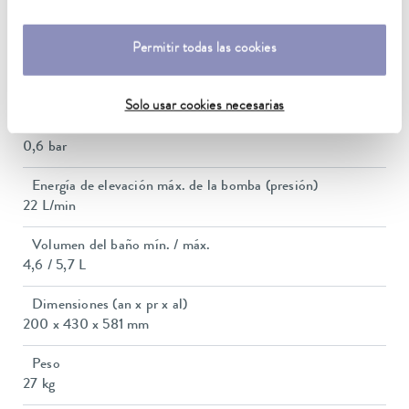
Consumo eléctrico máx.
2.3 kW
Permitir todas las cookies
Consumo de corriente
10 A
Solo usar cookies necesarias
Presión de elevación máx.
0,6 bar
Energía de elevación máx. de la bomba (presión)
22 L/min
Volumen del baño mín. / máx.
4,6 / 5,7 L
Dimensiones (an x pr x al)
200 x 430 x 581 mm
Peso
27 kg