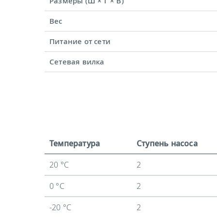
Размеры (Ш × Г × В)
Вес
Питание от сети
Сетевая вилка
Температура
Ступень насоса
20 °C
2
0 °C
2
-20 °C
2