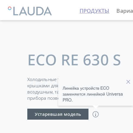
ПРОДУКТЫ
Вариа
LAUDA
Термостатирующие устройства
Термостат
ECO RE 630 S
Холодильные термостаты в стандартной компл
крышками для ванн и соединениями для насоса 
Линейка устройств ECO
воздушным, так и с водяным охлаждением. Слив
заменяется линейкой Universa
прибора позволяет легко и безопасно менять т
PRO.
Устаревшая модель