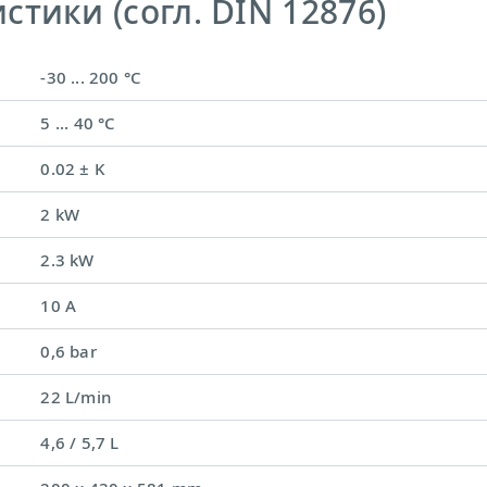
тики (согл. DIN 12876)
-30 ... 200 °C
5 ... 40 °C
0.02 ± K
2 kW
2.3 kW
10 A
0,6 bar
22 L/min
4,6 / 5,7 L