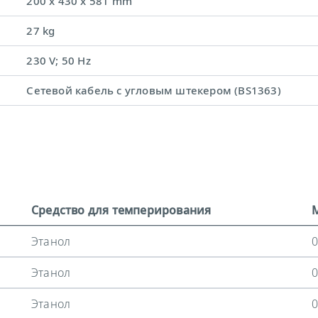
200 x 430 x 581 mm
27 kg
230 V; 50 Hz
Сетевой кабель с угловым штекером (BS1363)
Средство для темперирования
Этанол
0
Этанол
0
Этанол
0