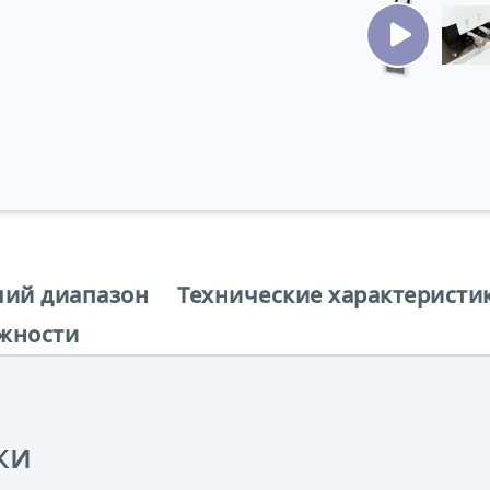
чий диапазон
Технические характеристи
жности
ки