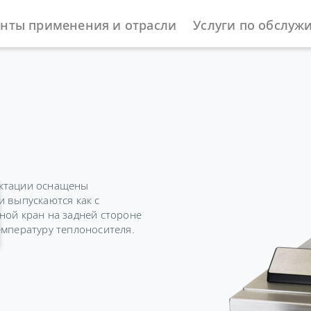
нты применения и отрасли
Услуги по обслуж
ы
Охлаждающие термостаты
Universa
ектации оснащены
и выпускаются как с
ной кран на задней стороне
емпературу теплоносителя.