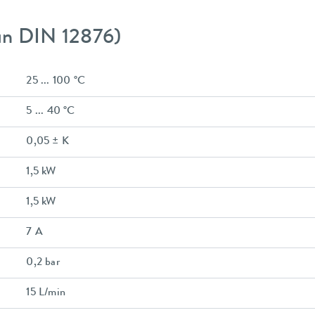
gún DIN 12876)
25 ... 100 °C
5 ... 40 °C
0,05 ± K
1,5 kW
1,5 kW
7 A
0,2 bar
15 L/min