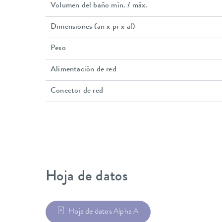
Volumen del baño mín. / máx.
Dimensiones (an x pr x al)
Peso
Alimentación de red
Conector de red
Hoja de datos
Hoja de datos Alpha A