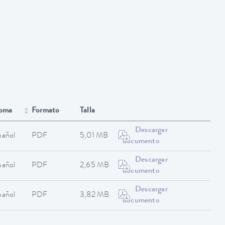
ioma
Formato
Talla
Descargar
pañol
PDF
5,01 MB
documento
Descargar
pañol
PDF
2,65 MB
documento
Descargar
pañol
PDF
3,82 MB
documento