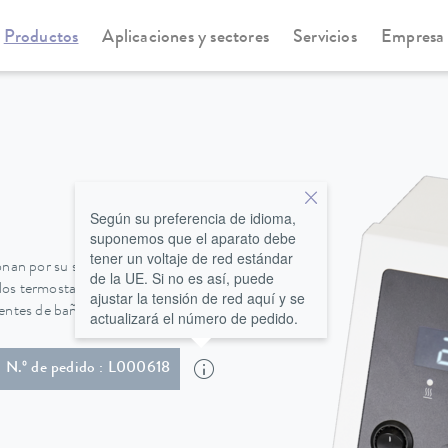
Productos
Aplicaciones y sectores
Servicios
Empresa
statos de inmersión
Alpha
Según su preferencia de idioma,
suponemos que el aparato debe
tener un voltaje de red estándar
an por su sencillo sistema de
de la UE. Si no es así, puede
, los termostatos de inmersión
ajustar la tensión de red aquí y se
ientes de baño.
actualizará el número de pedido.
ble de alimentación con conector Schuko en ángulo (CEE7/7)
N.º de pedido : L000618