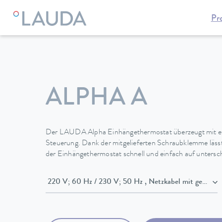
Pr
LAUDA
Temperiergeräte
Thermostate
Einhängethermos
ALPHA A
Der LAUDA Alpha Einhängethermostat überzeugt mit ei
Steuerung. Dank der mitgelieferten Schraubklemme lässt
der Einhängethermostat schnell und einfach auf untersc
220 V; 60 Hz / 230 V; 50 Hz , Netz