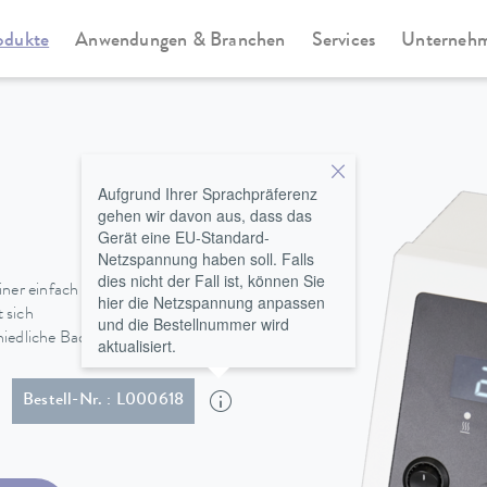
odukte
Anwendungen & Branchen
Services
Unterneh
tate
Alpha
Aufgrund Ihrer Sprachpräferenz
gehen wir davon aus, dass das
Gerät eine EU-Standard-
Netzspannung haben soll. Falls
dies nicht der Fall ist, können Sie
ner einfach zu bedienenden
hier die Netzspannung anpassen
 sich
und die Bestellnummer wird
hiedliche Badgefäße montieren.
aktualisiert.
kabel mit gewinkeltem Schuko Stecker (CEE7/7)
Bestell-Nr. : L000618