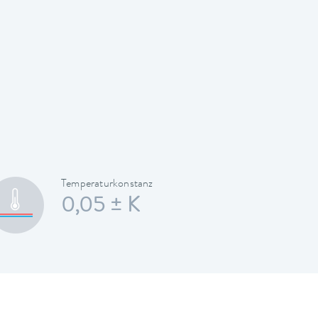
Temperaturkonstanz
0,05 ± K