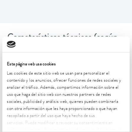
Características técnicas (según
DIN 12876)
Esta página web usa cookies
Rango de temperatura de trabajo
-40 ... 200 °C
Las cookies de este sitio web se usan para personalizar el
contenido y los anuncios, ofrecer funciones de redes sociales y
Rango de temperatura de funcionamiento
analizar el tráfico. Además, compartimos información sobre el
-40 ... 200 °C
uso que haga del sitio web con nuestros partners de redes
sociales, publicidad y análisis web, quienes pueden combinarla
Temperatura ambiente
con otra información que les haya proporcionado o que hayan
5 ... 40 °C
recopilado a partir del uso que haya hecho de sus
servicios. Puede modificar o revocar su consentimiento en
Estabilidad de temperatura
0,05 ± K
cualquier momento. Encontrará más información al respecto en