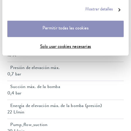
nuestra
política de privacidad
.
Mostrar detalles
Potencia calorífica máx.
2,5 kW
Permitir todas las cookies
Consumo eléctrico máx.
3,7 kW
Solo usar cookies necesarias
Consumo de corriente
16 A
Presión de elevación máx.
0,7 bar
Succión máx. de la bomba
0,4 bar
Energía de elevación máx. de la bomba (presión)
22 L/min
Pump_flow_suction