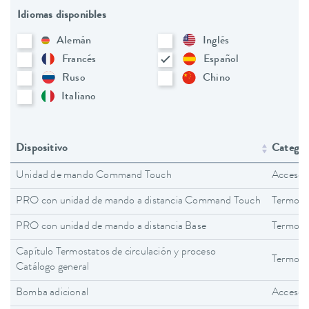
Idiomas disponibles
Alemán
Inglés
Francés
Español
Ruso
Chino
Italiano
Dispositivo
Categorí
Unidad de mando Command Touch
Accesor
PRO con unidad de mando a distancia Command Touch
Termost
PRO con unidad de mando a distancia Base
Termost
Capítulo Termostatos de circulación y proceso
Termosta
Catálogo general
Bomba adicional
Accesor