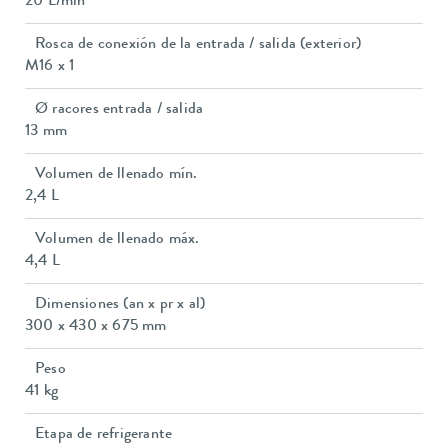
20 L/min
Rosca de conexión de la entrada / salida (exterior)
M16 x 1
Ø racores entrada / salida
13 mm
Volumen de llenado mín.
2,4 L
Volumen de llenado máx.
4,4 L
Dimensiones (an x pr x al)
300 x 430 x 675 mm
Peso
41 kg
Etapa de refrigerante