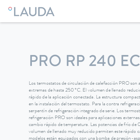
LAUDA
Equipos de termorregulación
Termostatos
Termo
PRO RP 240 E
Los termostatos de circulación de calefacción PRO son 
extremas de hasta 250 °C. El volumen de llenado reduci
rápido de la aplicación conectada. La estructura compac
en la instalación del termostato. Para la contra refrigera
serpentín de refrigeración integrado de serie. Los termos
refrigeración PRO son ideales para aplicaciones externas
cambio rápido de temperatura. Las potencias de frío de
volumen de llenado muy reducido permiten este rápido c
modelos están equipados con una bomba de presión-aspi