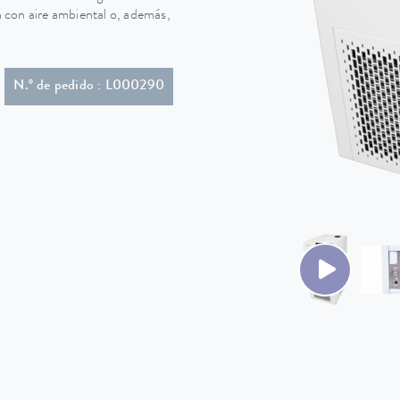
ón con aire ambiental o, además,
(HAR)
N.º de pedido : L000290