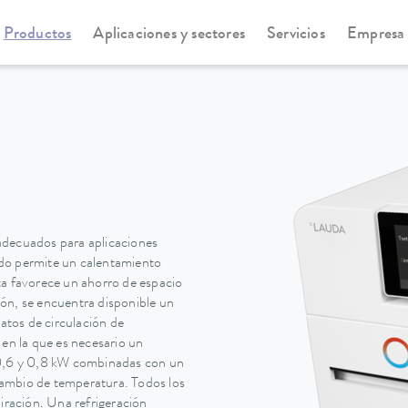
Productos
Aplicaciones y sectores
Servicios
Empresa
statos de circulación y proceso
PRO
C
adecuados para aplicaciones
do permite un calentamiento
ta favorece un ahorro de espacio
ción, se encuentra disponible un
tatos de circulación de
 en la que es necesario un
 0,6 y 0,8 kW combinadas con un
ambio de temperatura. Todos los
ración. Una refrigeración