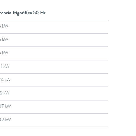
encia frigorífica 50 Hz
6 kW
6 kW
6 kW
41 kW
24 kW
12 kW
07 kW
02 kW