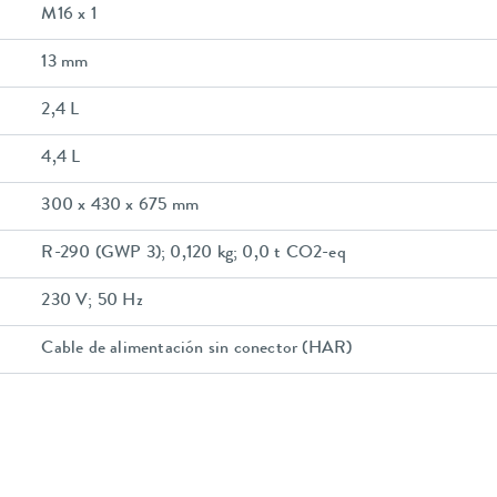
M16 x 1
13 mm
2,4 L
4,4 L
300 x 430 x 675 mm
R-290 (GWP 3); 0,120 kg; 0,0 t CO2-eq
230 V; 50 Hz
Cable de alimentación sin conector (HAR)