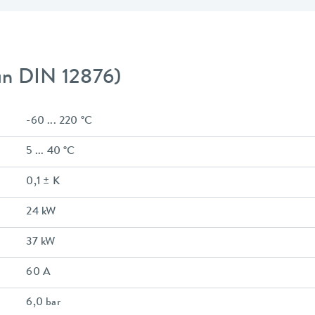
gún DIN 12876)
-60 ... 220 °C
5 ... 40 °C
0,1 ± K
24 kW
37 kW
60 A
6,0 bar