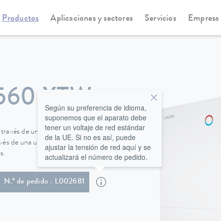
Productos
Aplicaciones y sectores
Servicios
Empresa
statos de circulación y proceso
Integral XT New Generation
560 XTW
Según su preferencia de idioma,
suponemos que el aparato debe
tener un voltaje de red estándar
 través de una moderna pantalla
de la UE. Si no es así, puede
avés de una unidad de operación
ajustar la tensión de red aquí y se
s.
actualizará el número de pedido.
0 Hz & 460 V; 3/PE; 60 Hz , caja de conexiones eléctricas sin cable de alimentación, sin enchufe
N.º de pedido : L002681