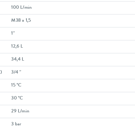
100 L/min
M38 x 1,5
1″
12,6 L
34,4 L
)
3/4 ″
15 °C
30 °C
29 L/min
3 bar