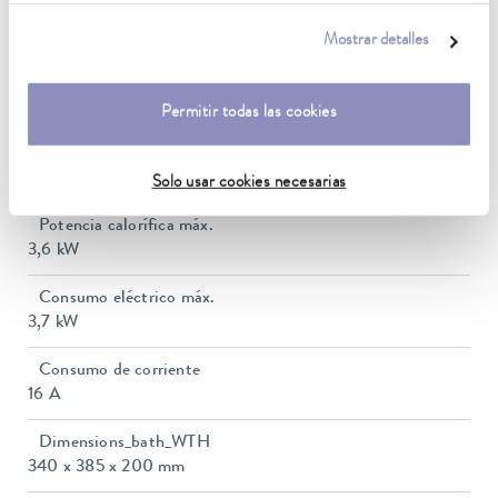
Rango de temperatura de funcionamiento
nuestra
política de privacidad
.
-30 ... 250 °C
Mostrar detalles
Temperatura ambiente
5 ... 40 °C
Permitir todas las cookies
Estabilidad de temperatura
0,01 ± K
Solo usar cookies necesarias
Potencia calorífica máx.
3,6 kW
Consumo eléctrico máx.
3,7 kW
Consumo de corriente
16 A
Dimensions_bath_WTH
340 x 385 x 200 mm