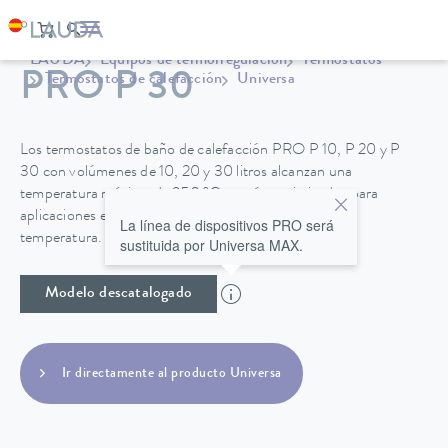
LAUDA
Equipos de termorregulación
Termostatos
PRO P 30
Termostatos de calefacción
Universa
Los termostatos de baño de calefacción PRO P 10, P 20 y P
30 con volúmenes de 10, 20 y 30 litros alcanzan una
temperatura máxima de 250 °C y están optimizados para
aplicaciones en el baño con muy buena estabilidad de
La línea de dispositivos PRO será
temperatura.
sustituida por Universa MAX.
Modelo descatalogado
Ir directamente al producto Universa