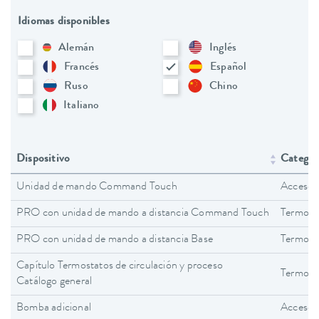
Idiomas disponibles
Alemán
Inglés
Francés
Español
Ruso
Chino
Italiano
Dispositivo
Categorí
Unidad de mando Command Touch
Accesor
PRO con unidad de mando a distancia Command Touch
Termost
PRO con unidad de mando a distancia Base
Termost
Capítulo Termostatos de circulación y proceso
Termosta
Catálogo general
Bomba adicional
Accesor