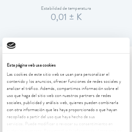
Estabilidad de temperatura
0,01 ± K
Características técnicas (según
Esta página web usa cookies
DIN 12876)
Las cookies de este sitio web se usan para personalizar el
contenido y los anuncios, ofrecer funciones de redes sociales y
analizar el tráfico. Además, compartimos información sobre el
Rango de temperatura de trabajo
uso que haga del sitio web con nuestros partners de redes
30 ... 250 °C
sociales, publicidad y análisis web, quienes pueden combinarla
Rango de temperatura de trabajo con refrigeración por
con otra información que les haya proporcionado o que hayan
agua
recopilado a partir del uso que haya hecho de sus
20 ... 250 °C
servicios. Puede modificar o revocar su consentimiento en
cualquier momento. Encontrará más información al respecto en