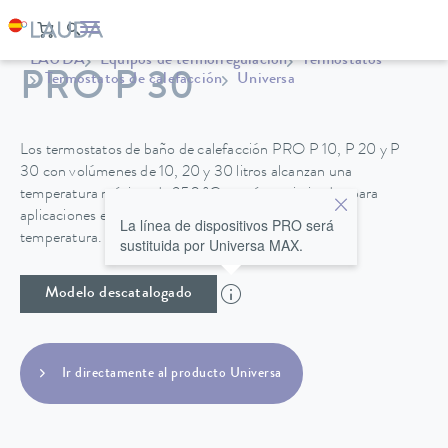
LAUDA
Equipos de termorregulación
Termostatos
PRO P 30
Termostatos de calefacción
Universa
Los termostatos de baño de calefacción PRO P 10, P 20 y P
30 con volúmenes de 10, 20 y 30 litros alcanzan una
temperatura máxima de 250 °C y están optimizados para
aplicaciones en el baño con muy buena estabilidad de
La línea de dispositivos PRO será
temperatura.
sustituida por Universa MAX.
Modelo descatalogado
Ir directamente al producto Universa