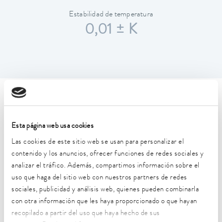
Estabilidad de temperatura
0,01 ± K
Características técnicas (según
DIN 12876)
Esta página web usa cookies
Las cookies de este sitio web se usan para personalizar el
Rango de temperatura de trabajo
contenido y los anuncios, ofrecer funciones de redes sociales y
30 ... 250 °C
analizar el tráfico. Además, compartimos información sobre el
uso que haga del sitio web con nuestros partners de redes
Rango de temperatura de trabajo con refrigeración por
sociales, publicidad y análisis web, quienes pueden combinarla
agua
con otra información que les haya proporcionado o que hayan
20 ... 250 °C
recopilado a partir del uso que haya hecho de sus