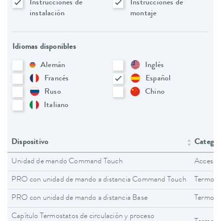
Instrucciones de
Instrucciones de
instalación
montaje
Idiomas disponibles
Alemán
Inglés
Francés
Español
Ruso
Chino
Italiano
Dispositivo
Categorí
Unidad de mando Command Touch
Accesor
PRO con unidad de mando a distancia Command Touch
Termost
PRO con unidad de mando a distancia Base
Termost
Capítulo Termostatos de circulación y proceso