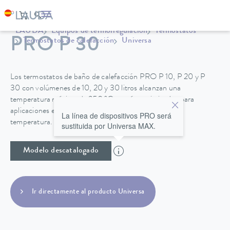
LAUDA
Equipos de termorregulación
Termostatos
PRO P 30
Termostatos de calefacción
Universa
Los termostatos de baño de calefacción PRO P 10, P 20 y P
30 con volúmenes de 10, 20 y 30 litros alcanzan una
temperatura máxima de 250 °C y están optimizados para
aplicaciones en el baño con muy buena estabilidad de
La línea de dispositivos PRO será
temperatura.
sustituida por Universa MAX.
Modelo descatalogado
Ir directamente al producto Universa