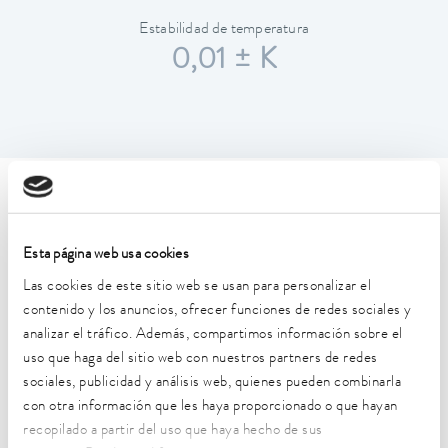
Estabilidad de temperatura
0,01 ± K
Características técnicas (según
DIN 12876)
Esta página web usa cookies
Las cookies de este sitio web se usan para personalizar el
Rango de temperatura de trabajo
contenido y los anuncios, ofrecer funciones de redes sociales y
30 ... 250 °C
analizar el tráfico. Además, compartimos información sobre el
uso que haga del sitio web con nuestros partners de redes
Rango de temperatura de trabajo con refrigeración por
sociales, publicidad y análisis web, quienes pueden combinarla
agua
con otra información que les haya proporcionado o que hayan
20 ... 250 °C
recopilado a partir del uso que haya hecho de sus