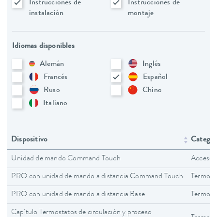
Instrucciones de
Instrucciones de
instalación
montaje
Idiomas disponibles
Alemán
Inglés
Francés
Español
Ruso
Chino
Italiano
Dispositivo
Categorí
Unidad de mando Command Touch
Accesor
PRO con unidad de mando a distancia Command Touch
Termost
PRO con unidad de mando a distancia Base
Termost
Capítulo Termostatos de circulación y proceso