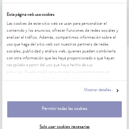
Estabilidad de temperatura
Esta página web usa cookies
0.01 ± K
Las cookies de este sitio web se usan para personalizar el
contenido y los anuncios, ofrecer funciones de redes sociales y
analizar el tráfico. Además, compartimos información sobre el
uso que haga del sitio web con nuestros partners de redes
sociales, publicidad y análisis web, quienes pueden combinarla
Características técnicas (según
con otra información que les haya proporcionado o que hayan
recopilado a partir del uso que haya hecho de sus
DIN 12876)
servicios. Puede modificar o revocar su consentimiento en
cualquier momento. Encontrará más información al respecto en
nuestra
política de privacidad
.
Rango de temperatura de trabajo
Mostrar detalles
30 ... 200 °C
Rango de temperatura de trabajo con refrigeración por
Permitir todas las cookies
agua
20 ... 200 °C
Solo usar cookies necesarias