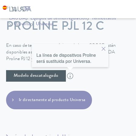
LAUDA
Equipos de termorregulación
Termostatos
PROLINE PJL 12 C
Universa
Universa
En caso de temperaturas máximas de hasta 300 °C están
disponibles asimismo los modelos compactos de LAUDA
La línea de dispositivos Proline
Proline PJ 12 y PJ 12 C.
será sustituida por Universa.
Modelo descatalogado
Ir directamente al producto Universa