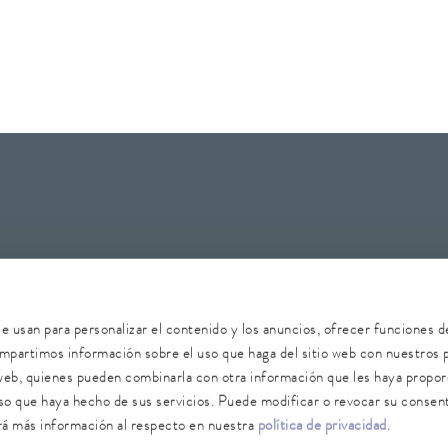
 de datos
Denunciante
Seguridad
Mapa del sitio
se usan para personalizar el contenido y los anuncios, ofrecer funciones d
compartimos información sobre el uso que haga del sitio web con nuestros 
s web, quienes pueden combinarla con otra información que les haya propo
 uso que haya hecho de sus servicios. Puede modificar o revocar su consen
á más información al respecto en nuestra
política de privacidad
.