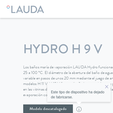
HYDRO H 9 V
Los baños maría de vaporación LAUDA Hydro funcionan
25 a 100 °C. El diámetro de la abertura del baño de agu
variable en pasos de unos 20 mm mediante el juego de ani
modelos H 11 V, H 19 V fueron diseñados especialmente p
en las vitrinas de gases. Las carcasas son de acero inoxida
Este tipo de dispositivo ha dejado
evaporación con medios químicamente agresivos.
de fabricarse.
Modelo descatalogado