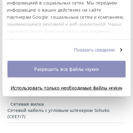
информацией в социальных сетях. Мы передаем
информацию о ваших действиях на сайте
Отверстие ванны (Ø)
131 mm
партнерам Google: социальным сетям и компаниям,
занимающимся рекламой и веб-аналитикой. Наши
Количество отверстий ванны
партнеры могут комбинировать эти сведения с
6
предоставленной вами информацией, а также
данными, которые они получили при
Размеры (Ш × Г × В)
Показать сведения
использовании вами их сервисов. Вы можете
1010 x 270 x 192 mm
изменить или отозвать свое согласие в любое
Вес
время. Более подробную информацию об этом вы
Разрешить все файлы «куки»
19 kg
можете найти в нашей
политике
конфиденциальности
.
Питание от сети
Использовать только необходимые файлы «куки»
230 V; 50/60 Hz
Сетевая вилка
Сетевой кабель с угловым штекером Schuko
(CEE7/7)