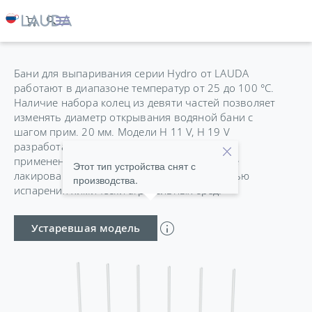
HYDRO H 9 V
Бани для выпаривания серии Hydro от LAUDA
работают в диапазоне температур от 25 до 100 °C.
Наличие набора колец из девяти частей позволяет
изменять диаметр открывания водяной бани с
шагом прим. 20 мм. Модели H 11 V, H 19 V
разработаны специально для защищенного
применения в вытяжных шкафах. Корпус не
Этот тип устройства снят с
лакированный, что вызвано необходимостью
производства.
испарения химически агрессивных сред.
Устаревшая модель