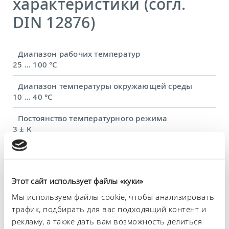
характеристики (согл.
DIN 12876)
Диапазон рабочих температур
25 ... 100 °C
Диапазон температуры окружающей среды
10 ... 40 °C
Постоянство температурного режима
3 ± K
Теплопроизводительность, макс.
1,5 kW
Этот сайт использует файлы «куки»
Потребляемая мощность, макс.
1,5 kW
Мы используем файлы cookie, чтобы анализировать
трафик, подбирать для вас подходящий контент и
Потребление тока
рекламу, а также дать вам возможность делиться
16 A