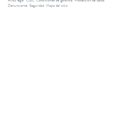
Aviso legal
CGC
Condiciones de garantía
Protección de datos
Denunciante
Seguridad
Mapa del sitio