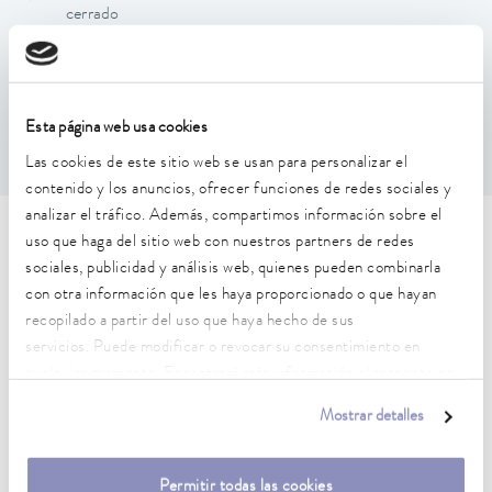
cerrado
El material aislante es resistente a la intemperie, a los
rayos UV y al ozono, y se caracteriza por una alta
resistencia a la difusión del vapor de agua y una baja
conductividad térmica.
Esta página web usa cookies
Tuyau disponible au mètre
Las cookies de este sitio web se usan para personalizar el
contenido y los anuncios, ofrecer funciones de redes sociales y
analizar el tráfico. Además, compartimos información sobre el
Características técnicas (según
uso que haga del sitio web con nuestros partners de redes
sociales, publicidad y análisis web, quienes pueden combinarla
DIN 12876)
con otra información que les haya proporcionado o que hayan
recopilado a partir del uso que haya hecho de sus
servicios. Puede modificar o revocar su consentimiento en
Diámetro interior
cualquier momento. Encontrará más información al respecto en
19 mm
nuestra
política de privacidad
.
Mostrar detalles
Espesor del aislamiento
19 mm
Permitir todas las cookies