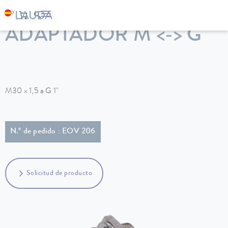
LAUDA
Equipos de termorregulación
Accesorios
ADAPTADOR M <-> G
M30 x 1,5 a G 1"
N.º de pedido : EOV 206
Solicitud de producto