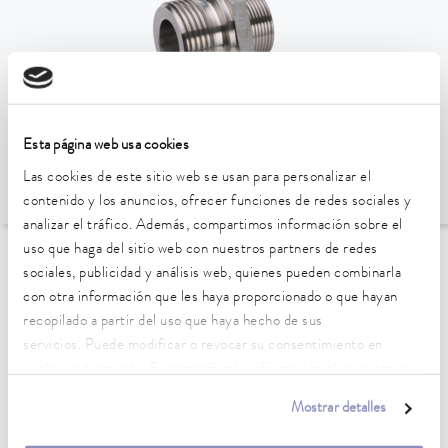
Esta página web usa cookies
Las cookies de este sitio web se usan para personalizar el
contenido y los anuncios, ofrecer funciones de redes sociales y
analizar el tráfico. Además, compartimos información sobre el
uso que haga del sitio web con nuestros partners de redes
sociales, publicidad y análisis web, quienes pueden combinarla
Ir al resumen de accesorios
con otra información que les haya proporcionado o que hayan
recopilado a partir del uso que haya hecho de sus
Características técnicas (según
servicios. Puede modificar o revocar su consentimiento en
DIN 12876)
cualquier momento. Encontrará más información al respecto en
nuestra
política de privacidad
.
Mostrar detalles
Material