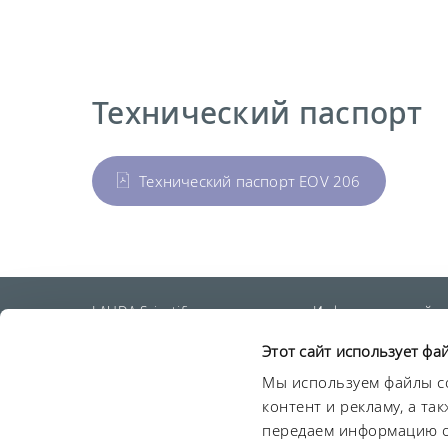
Технический паспорт
Технический паспорт EOV 206
LAUDA Scientific
Информационный
бюллетень
Этот сайт использует фа
Мы используем файлы co
контент и рекламу, а т
О нас
Сроки и условия
Условия гарантии
Защи
передаем информацию о 