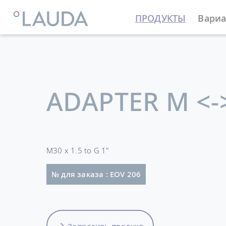
ПРОДУКТЫ
Вариа
LAUDA
Термостатирующие устройства
Принадле
ADAPTER M <-
M30 x 1.5 to G 1"
№ для заказа : EOV 206
Запросить продукт