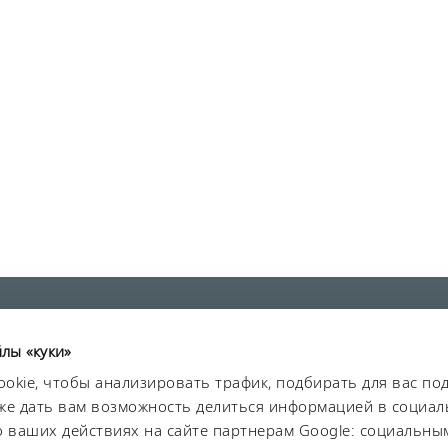
йлы «куки»
okie, чтобы анализировать трафик, подбирать для вас п
акже дать вам возможность делиться информацией в социал
та данных
Безопасность
Карта сайта
ваших действиях на сайте партнерам Google: социальным