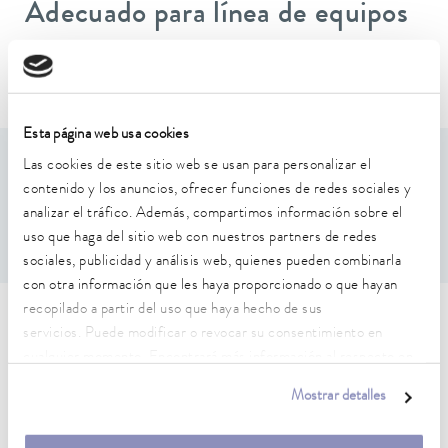
Adecuado para línea de equipos
Versafreeze
Esta página web usa cookies
Las cookies de este sitio web se usan para personalizar el
Características de rendimiento
contenido y los anuncios, ofrecer funciones de redes sociales y
analizar el tráfico. Además, compartimos información sobre el
Para 2(alto) x 4(fondo) cajas de máx. 136 x 136 x 78 mm
uso que haga del sitio web con nuestros partners de redes
sociales, publicidad y análisis web, quienes pueden combinarla
con otra información que les haya proporcionado o que hayan
recopilado a partir del uso que haya hecho de sus
Características técnicas (según
servicios. Puede modificar o revocar su consentimiento en
cualquier momento. Encontrará más información al respecto en
DIN 12876)
nuestra
política de privacidad
.
Mostrar detalles
Dimensiones (an x pr x al)