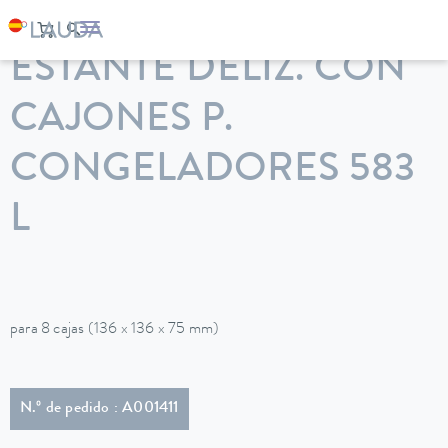
LAUDA
Equipos de termorregulación
Accesorios
ESTANTE DELIZ. CON
CAJONES P.
CONGELADORES 583
L
para 8 cajas (136 x 136 x 75 mm)
N.º de pedido : A001411