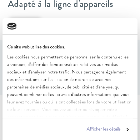
Adapté à la ligne d'appareils
Versafreeze
Ce site web utilise des cookies.
Caractéristiques
Les cookies nous permettent de personnaliser le contenu et les
annonces, d'offrir des fonctionnalités relatives aux médias
Pour 2(hauteur) x 4(profondeur) boîtes max. 136 x 136 x
sociaux et d'analyser notre trafic. Nous partageons également
78 mm
des informations sur l'utilisation de notre site avec nos
partenaires de médias sociaux, de publicité et d'analyse, qui
peuvent combiner celles-ci avec d'autres informations que vous
leur avez fournies ou qu'ils ont collectées lors de votre utilisation
Caractéristiques techniques
de leurs services. Vous pouvez adapter ou révoquer votre
consentement à tout moment. Vous trouverez plus de détails à
(selon DIN 12876)
ce sujet dans notre
déclaration de protection des données
.
Afficher les détails