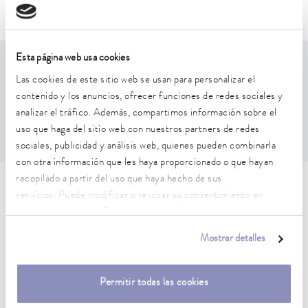
Mobifreeze
Versafreeze
Esta página web usa cookies
Características de rendimiento
Las cookies de este sitio web se usan para personalizar el
contenido y los anuncios, ofrecer funciones de redes sociales y
La caja se puede equipar opcionalmente con diferentes
analizar el tráfico. Además, compartimos información sobre el
divisiones de rejilla
uso que haga del sitio web con nuestros partners de redes
sociales, publicidad y análisis web, quienes pueden combinarla
con otra información que les haya proporcionado o que hayan
recopilado a partir del uso que haya hecho de sus
Características técnicas (según
servicios. Puede modificar o revocar su consentimiento en
cualquier momento. Encontrará más información al respecto en
DIN 12876)
nuestra
política de privacidad
.
Mostrar detalles
Dimensiones (an x pr x al)
136 x 136 x 52 mm
Permitir todas las cookies