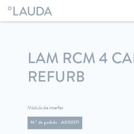
LAUDA
Equipos de termorregulación
Accesorios
LAM RCM 4 C
REFURB
Módulo de interfaz
N.º de pedido : A000171