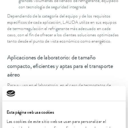
grandes volúmenes de llenado de refrigerante, equipado
con tecnología de seguridad integrada
Dependiendo de la categoría del equipo y de los requisitos
específicos de cada aplicación, LAUDA utiliza en sus equipos
de termorregulación el refrigerante más adecuado en cada
caso, con el fin de ofrecer a los clientes soluciones optimizadas
tanto desde el punto de vista económico como energético.
Aplicaciones de laboratorio: de tamaño
compacto, eficientes y aptas para el transporte
aéreo
Para su uso en el laboratorio, en el caso de termostatos de
baño, enfriadores de circulación y termostatos de proceso se
dispone de equipos compactos que funcionan con potentes
refrigerantes naturales A3, como el propano (R290). Gracias a
una cantidad de refrigerante reducida, inferior a 100 g, estos
Esta página web usa cookies
modelos son aptos para el transporte aéreo y no requieren
Las cookies de este sitio web se usan para personalizar el
medidas de seguridad adicionales, lo que permite su uso en