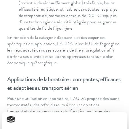
(potentiel de réchauffement global) très faible, haute
efficacité énergétique, utilisables dans toutes les plages
de température, même en dessous de -50 °C, équipés
d'une technologie de sécurité intégrée pour les grandes
quantités de fluide frigorigène
En fonction de la catégorie d'appareils et des exigences
spécifiques de l'application, LAUDA utilise le fluide frigorigène
le mieux adapté dans ses appareils de thermorégulation afin
d'offrir à ses clients des solutions optimisées tant sur le plan
économique qu'énergétique.
Applications de laboratoire : compactes, efficaces
et adaptées au transport aérien
Pour une utilisation en laboratoire, LAUDA propose des bains
thermostatés, des refroidisseurs à circulation et des
thermostats de process compacts, fonctionnant avec des
fluides frigorigènes naturels performants de classe A3 tels que
le propane (R290). Grâce à la faible quantité de fluide