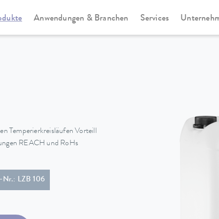
odukte
Anwendungen & Branchen
Services
Unterneh
en Temperierkreisläufen Vorteill
wendungen REACH und RoHs
l-Nr.: LZB 106