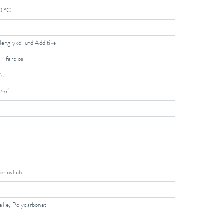
60 °C
lenglykol und Additive
 - farblos
/s
g/m³
erlöslich
lle, Polycarbonat