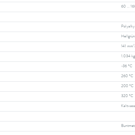
60 ... 1
Polyalky
Hellgrün
141 mm²
1.034 k
-36 °C
260 °C
200 °C
320 °C
Kaltwass
Buntmeta