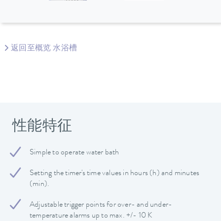
返回至概览 水浴槽
性能特征
Simple to operate water bath
Setting the timer's time values in hours (h) and minutes
(min).
Adjustable trigger points for over- and under-
temperature alarms up to max. +/- 10 K