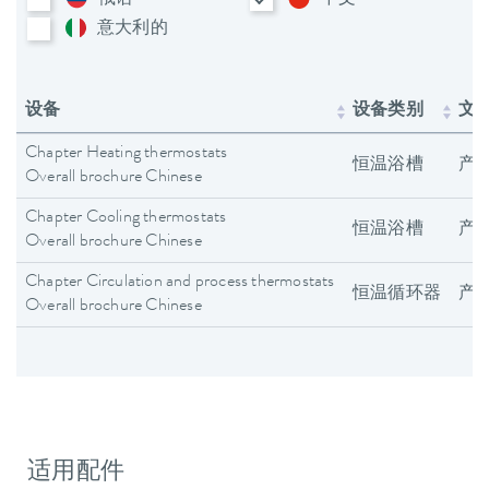
俄语
中文
意大利​的
设备
设备类别
文
Chapter Heating thermostats
恒温浴槽
产
Overall brochure Chinese
Chapter Cooling thermostats
恒温浴槽
产
Overall brochure Chinese
Chapter Circulation and process thermostats
恒温循环器
产
Overall brochure Chinese
适用配件