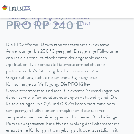
LAUDA
Temperiergeräte
Thermostate
PRO RP 240 E
Umwälz- & Prozessthermostate
PRO
Die PRO Wärme-Umwälzthermostate sind für externe
Anwendungen bis 250 °C geeignet. Das geringe Füllvolumen
erlaubt ein schnelles Hochheizen der angeschlossenen
Applikation. Die kompakte Bauweise ermöglicht eine
platzsparende Aufstellung des Thermostaten. Zur
Gegenkühlung steht eine serienmäßig integrierte
Kühlschlange zur Verfügung. Die PRO Kälte-
Umwälzthermostate sind ideal für externe Anwendungen bei
denen schnelle Temperaturänderungen notwendig sind. Die
Kälteleistungen von 0,6 und 0,8 kW kombiniert mit einem
sehr geringen Füllvolumen ermöglichen diese raschen
Temperaturwechsel. Alle Typen sind mit einer Druck-Saug-
Pumpe ausgestattet. Eine Hybridkühlung der Kältemaschine
erlaubt eine Kühlung mit Umgebungsluft oder zusätzlich mit