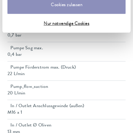
Cookies zulassen
Leistungsaufnahme
16 A
Nur notwendige Cookies
Förderdruck max.
0,7 bar
Pumpe Sog max.
0,4 bar
Pumpe Förderstrom max. (Druck)
22 L/min
Pump_flow_suction
20 L/min
In / Outlet Anschlussgewinde (außen)
M16 x 1
In / Outlet Ø Oliven
13 mm