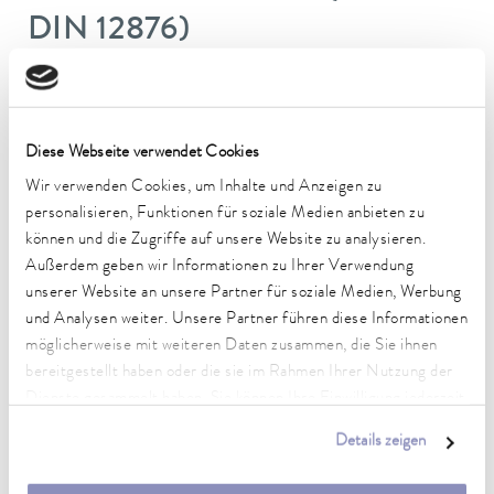
DIN 12876)
Arbeitstemperaturbereich
-40 ... 200 °C
Diese Webseite verwendet Cookies
Betriebstemperaturbereich
Wir verwenden Cookies, um Inhalte und Anzeigen zu
-40 ... 200 °C
personalisieren, Funktionen für soziale Medien anbieten zu
können und die Zugriffe auf unsere Website zu analysieren.
Umgebungstemperaturbereich
5 ... 40 °C
Außerdem geben wir Informationen zu Ihrer Verwendung
unserer Website an unsere Partner für soziale Medien, Werbung
Temperaturkonstanz
und Analysen weiter. Unsere Partner führen diese Informationen
0,05 ± K
möglicherweise mit weiteren Daten zusammen, die Sie ihnen
bereitgestellt haben oder die sie im Rahmen Ihrer Nutzung der
Heizleistung max.
Dienste gesammelt haben. Sie können Ihre Einwilligung jederzeit
2,3 kW
anpassen oder widerrufen. Weitere Details hierzu finden Sie in
Details zeigen
unserer
Datenschutzerklärung
.
Leistungsaufnahme max.
3,5 kW