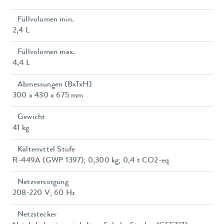
Füllvolumen min.
2,4 L
Füllvolumen max.
4,4 L
Abmessungen (BxTxH)
300 x 430 x 675 mm
Gewicht
41 kg
Kältemittel Stufe
R-449A (GWP 1397); 0,300 kg; 0,4 t CO2-eq
Netzversorgung
208-220 V; 60 Hz
Netzstecker