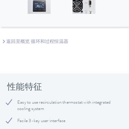
返回至概览 循环和过程恒温器
性能特征
Easy to use recirculation thermostat with integrated
cooling system
Facile 3-key user interface