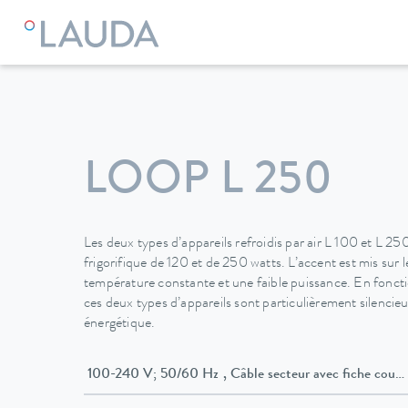
LAUDA
Appareils de thermorégulation
Thermostats
The
LOOP L 250
Les deux types d’appareils refroidis par air L 100 et L 25
frigorifique de 120 et de 250 watts. L’accent est mis sur 
température constante et une faible puissance. En fonct
ces deux types d’appareils sont particulièrement silencieux
énergétique.
100-240 V; 50/60 Hz , Câble secteur avec fich