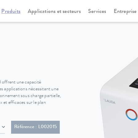
Produits
Applications et secteurs
Services
Entreprise
rmostats à circulation et de process
LOOP
0 offrent une capacité
les applications nécessitant une
ionnement sous charge partielle,
 et efficaces sur le plan
e coudée (BS1363)
Référence : L002015