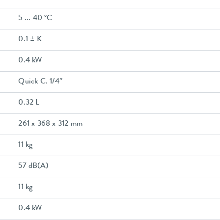
5 ... 40 °C
0.1 ± K
0.4 kW
Quick C. 1/4″
0.32 L
261 x 368 x 312 mm
11 kg
57 dB(A)
11 kg
0.4 kW