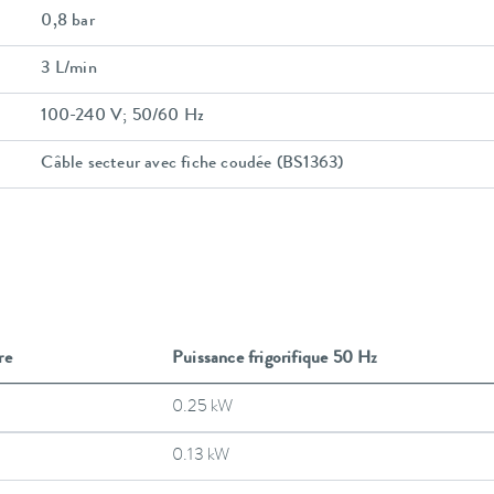
0,8 bar
3 L/min
100-240 V; 50/60 Hz
Câble secteur avec fiche coudée (BS1363)
re
Puissance frigorifique 50 Hz
0.25 kW
0.13 kW