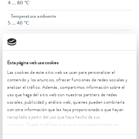
4 ... 80 °C
Temperatura ambiente
5 ... 40 °C
Estabilidad de temperatura
0.1 ± K
Potencia calorífica máx.
Esta página web usa cookies
0.4 kW
Las cookies de este sitio web se usan para personalizar el
Rosca de conexión de la entrada / salida (exterior)
contenido y los anuncios, ofrecer funciones de redes sociales y
Quick C. 1/4″
analizar el tráfico. Además, compartimos información sobre el
uso que haga del sitio web con nuestros partners de redes
Volumen de llenado máx.
sociales, publicidad y análisis web, quienes pueden combinarla
0.32 L
con otra información que les haya proporcionado o que hayan
Dimensiones (an x pr x al)
recopilado a partir del uso que haya hecho de sus
261 x 368 x 312 mm
servicios. Puede modificar o revocar su consentimiento en
cualquier momento. Encontrará más información al respecto en
Peso