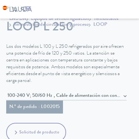
LAUDA
Equipos de termorregulación
Termostatos
LOOP L 250
Termostatos de circulación y proceso
LOOP
Los dos modelos L 100 y L 250 refrigerados por aire ofrecen
una potencia de frío de 120 y 250 vatios. La atención se
centra en aplicaciones con temperatura constante y bajos
requisitos de potencia. Ambos modelos son especialmente
eficientes desde el punto de vista energético y silenciosos a
carga parcial.
100-240 V; 50/60 Hz , Cable de alimentación con conector
N.º de pedido : L002015
Solicitud de producto