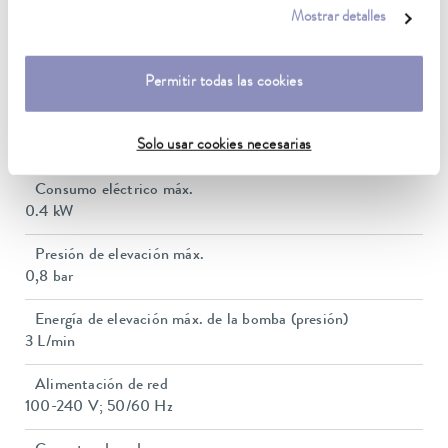
nuestra
política de privacidad
.
11 kg
Mostrar detalles
Nivel de intensidad acústica
Permitir todas las cookies
57 dB(A)
Peso neto
Solo usar cookies necesarias
11 kg
Consumo eléctrico máx.
0.4 kW
Presión de elevación máx.
0,8 bar
Energía de elevación máx. de la bomba (presión)
3 L/min
Alimentación de red
100-240 V; 50/60 Hz