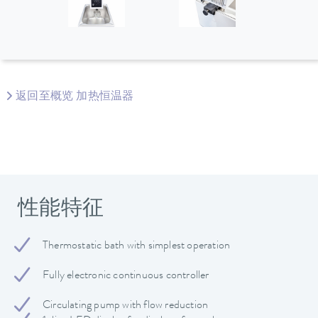
返回至概览 加热恒温器
性能特征
Thermostatic bath with simplest operation
Fully electronic continuous controller
Circulating pump with flow reduction