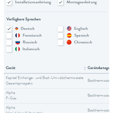
Installationsanleitung
Montageanleitung
Verfügbare Sprachen
Deutsch
Englisch
Französisch
Spanisch
Russisch
Chinesisch
Italienisch
Gerät
Gerätekategori
Kapitel Einhänge- und Bad-Umwälzthermostate
Badthermostat
Gesamtprospekt
Alpha
Badthermostat
F-Gas
Alpha
Badthermostat