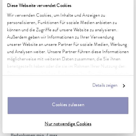
5 ... 40 °C
Diese Webseite verwendet Cookies
Wir verwenden Cookies, um Inhalte und Anzeigen zu
Temperaturkonstanz
personalisieren, Funktionen für soziale Medien anbieten zu
0,05 ± K
können und die Zugriffe auf unsere Website zu analysieren.
Heizleistung max.
Außerdem geben wir Informationen zu Ihrer Verwendung
1,5 kW
unserer Website an unsere Partner für soziale Medien, Werbung
und Analysen weiter. Unsere Partner führen diese Informationen
Leistungsaufnahme max.
möglicherweise mit weiteren Daten zusammen, die Sie ihnen
1,5 kW
bereitgestellt haben oder die sie im Rahmen Ihrer Nutzung der
Dienste gesammelt haben. Sie können Ihre Einwilligung jederzeit
Leistungsaufnahme
anpassen oder widerrufen. Weitere Details hierzu finden Sie in
7 A
Details zeigen
unserer
Datenschutzerklärung
.
Förderdruck max.
0,2 bar
Cookies zulassen
Pumpe Förderstrom max. (Druck)
15 L/min
Nur notwendige Cookies
Badvolumen min. / max.