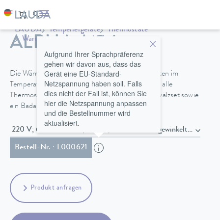
LAUDA
Temperiergeräte
Thermostate
ALPHA A 24
Wärmethermostate
Alpha
Aufgrund Ihrer Sprachpräferenz
gehen wir davon aus, dass das
Gerät eine EU-Standard-
Die Wärmethermostate A 6, A 12 und A 24 arbeiten im
Netzspannung haben soll. Falls
Temperaturbereich zwischen 25 und 100 °C. Für alle
dies nicht der Fall ist, können Sie
Thermostate sind Kühlschlange und Pumpenumwälzset sowie
hier die Netzspannung anpassen
ein Badabdeckungsset als Zubehör erhältlich.
und die Bestellnummer wird
aktualisiert.
220 V; 60 Hz / 230 V; 50 Hz , Netzkabel mit gewinke
Bestell-Nr. : L000621
Produkt anfragen