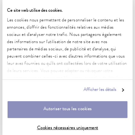
Ce site web utilise des cookies.
Constance de la température
0,05 ± K
Les cookies nous permettent de personnaliser le contenu et les
annonces, d'offrir des fonctionnalités relatives aux médias
Puissance de chauffe max.
sociaux et d'analyser notre trafic. Nous partageons également
1,5 kW
des informations sur l'utilisation de notre site avec nos
partenaires de médias sociaux, de publicité et d'analyse, qui
Puissance absorbée max.
peuvent combiner celles-ci avec d'autres informations que vous
1,5 kW
leur avez fournies ou qu'ils ont collectées lors de votre utilisation
de leurs services. Vous pouvez adapter ou révoquer votre
Consommation de courant
7 A
consentement à tout moment. Vous trouverez plus de détails à
ce sujet dans notre
déclaration de protection des données
.
Afficher les détails
Pression de refoulement max.
0,2 bar
Autoriser tous les cookies
Pompe Débit max. (pression)
15 L/min
Cookies nécessaires uniquement
Volume du bain min./max.