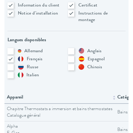
Information du client
Certificat
Notice d'installation
Instructions de
montage
Langues disponibles
Allemand
Anglais
Français
Espagnol
Russe
Chinois
Italien
Appareil
Catégori
Chapitre Thermostats a immersion et bains thermostates
Bains t
Catalogue général
Alpha
Bains t