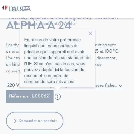
LAUDA
Appareils de thermorégulation
Thermostats
ALPHA A 24
Thermostats chauffants
Alpha
En raison de votre préférence
linguistique, nous partons du
Les thermostats chauffants A 6, A 12 et A 24 fonctionnent
principe que l'appareil doit avoir
dans une plage de température comprise entre 25 et 100 °C.
une tension de réseau standard de
Pour tous les thermostats, un serpentin de refroidissement,
l'UE. Si ce n'est pas le cas, vous
un kit de circulation de la pompe et un ensemble de
pouvez adapter ici la tension du
couverture du bain sont disponibles en option.
réseau et le numéro de
commande sera mis à jour.
220 V; 60 Hz / 230 V; 50 Hz , Câble secteur avec fich
Référence : L000621
Demander un produit