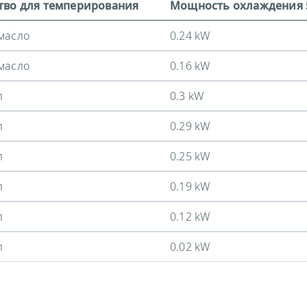
тво для темперирования
Мощность охлаждения 
масло
0.24 kW
масло
0.16 kW
л
0.3 kW
л
0.29 kW
л
0.25 kW
л
0.19 kW
л
0.12 kW
л
0.02 kW