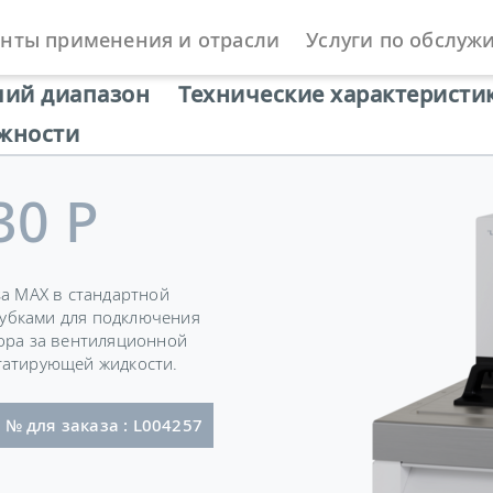
нты применения и отрасли
Услуги по обслуж
ы
Охлаждающие термостаты
Universa
чий диапазон
Технические характеристи
жности
30 P
sa MAX в стандартной
убками для подключения
бора за вентиляционной
татирующей жидкости.
 со штекером (GB2099, 15934)
№ для заказа : L004257