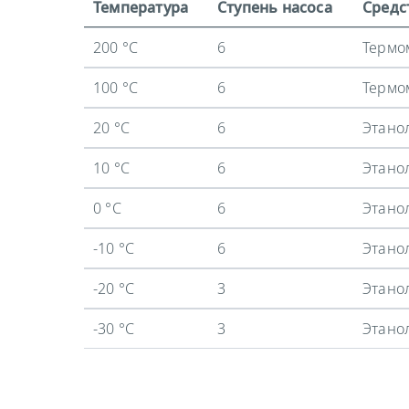
Температура
Ступень насоса
Средс
200 °C
6
Термо
100 °C
6
Термо
20 °C
6
Этано
10 °C
6
Этано
0 °C
6
Этано
-10 °C
6
Этано
-20 °C
3
Этано
-30 °C
3
Этано