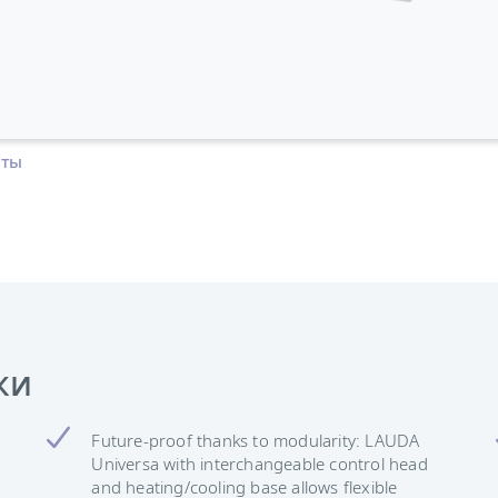
аты
ки
Future-proof thanks to modularity: LAUDA
Universa with interchangeable control head
and heating/cooling base allows flexible