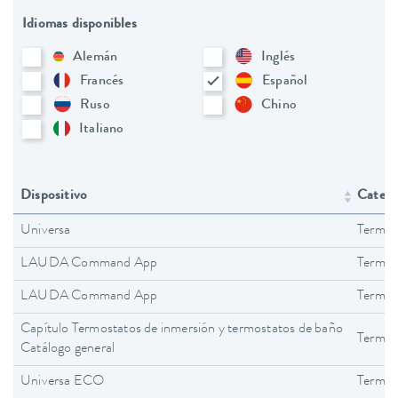
Idiomas disponibles
Alemán
Inglés
Francés
Español
Ruso
Chino
Italiano
Dispositivo
Catego
Universa
Termos
LAUDA Command App
Termos
LAUDA Command App
Termos
Capítulo Termostatos de inmersión y termostatos de baño
Termos
Catálogo general
Universa ECO
Termos