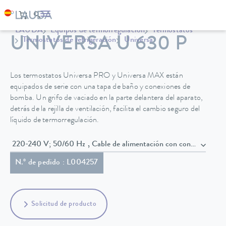
LAUDA
Equipos de termorregulación
Termostatos
UNIVERSA U 630 P
Termostatos de refrigeración
Universa
Los termostatos Universa PRO y Universa MAX están
equipados de serie con una tapa de baño y conexiones de
bomba. Un grifo de vaciado en la parte delantera del aparato,
detrás de la rejilla de ventilación, facilita el cambio seguro del
líquido de termorregulación.
220-240 V; 50/60 Hz , Cable de alimentación con conecto
N.º de pedido : L004257
Solicitud de producto