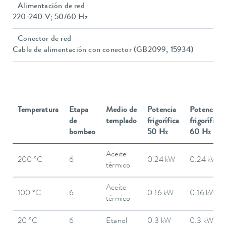
Alimentación de red
220-240 V; 50/60 Hz
Conector de red
Cable de alimentación con conector (GB2099, 15934)
Temperatura
Etapa
Medio de
Potencia
Potencia
de
templado
frigorífica
frigorífica
bombeo
50 Hz
60 Hz
Aceite
200 °C
6
0.24 kW
0.24 kW
térmico
Aceite
100 °C
6
0.16 kW
0.16 kW
térmico
20 °C
6
Etanol
0.3 kW
0.3 kW