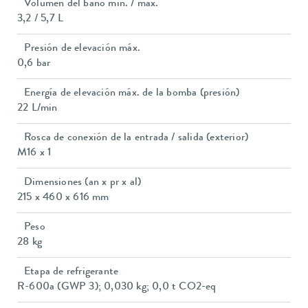
Volumen del baño mín. / máx.
3,2 / 5,7 L
Presión de elevación máx.
0,6 bar
Energía de elevación máx. de la bomba (presión)
22 L/min
Rosca de conexión de la entrada / salida (exterior)
M16 x 1
Dimensiones (an x pr x al)
215 x 460 x 616 mm
Peso
28 kg
Etapa de refrigerante
R-600a (GWP 3); 0,030 kg; 0,0 t CO2-eq