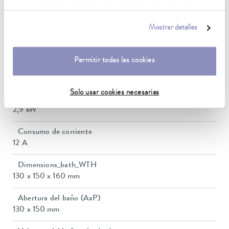
cualquier momento. Encontrará más información al respecto en
5 ... 40 °C
nuestra
política de privacidad
.
Mostrar detalles
Estabilidad de temperatura
0,02 ± K
Permitir todas las cookies
Heating_range
2.3 ... 2.8 kW
Solo usar cookies necesarias
Consumo eléctrico máx.
2,9 kW
Consumo de corriente
12 A
Dimensions_bath_WTH
130 x 150 x 160 mm
Abertura del baño (AxP)
130 x 150 mm