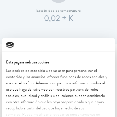
Estabilidad de temperatura
0,02 ± K
Características técnicas (según
Esta página web usa cookies
DIN 12876)
Las cookies de este sitio web se usan para personalizar el
contenido y los anuncios, ofrecer funciones de redes sociales y
Rango de temperatura de trabajo
analizar el tráfico. Además, compartimos información sobre el
-30 ... 200 °C
uso que haga del sitio web con nuestros partners de redes
sociales, publicidad y análisis web, quienes pueden combinarla
Rango de temperatura de funcionamiento
con otra información que les haya proporcionado o que hayan
-30 ... 200 °C
recopilado a partir del uso que haya hecho de sus
servicios. Puede modificar o revocar su consentimiento en
Temperatura ambiente