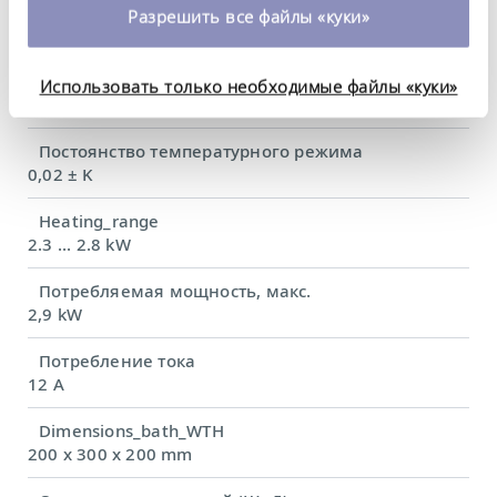
время. Более подробную информацию об этом вы
Рабочий диапазон температур
Разрешить все файлы «куки»
-35 ... 200 °C
можете найти в нашей
политике
конфиденциальности
.
Диапазон температуры окружающей среды
Использовать только необходимые файлы «куки»
5 ... 40 °C
Постоянство температурного режима
0,02 ± K
Heating_range
2.3 ... 2.8 kW
Потребляемая мощность, макс.
2,9 kW
Потребление тока
12 A
Dimensions_bath_WTH
200 x 300 x 200 mm