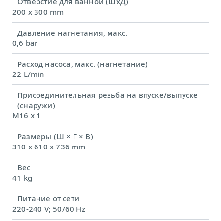
Отверстие для ванной (ШхД)
200 x 300 mm
Давление нагнетания, макс.
0,6 bar
Расход насоса, макс. (нагнетание)
22 L/min
Присоединительная резьба на впуске/выпуске
(снаружи)
M16 x 1
Размеры (Ш × Г × В)
310 x 610 x 736 mm
Вес
41 kg
Питание от сети
220-240 V; 50/60 Hz