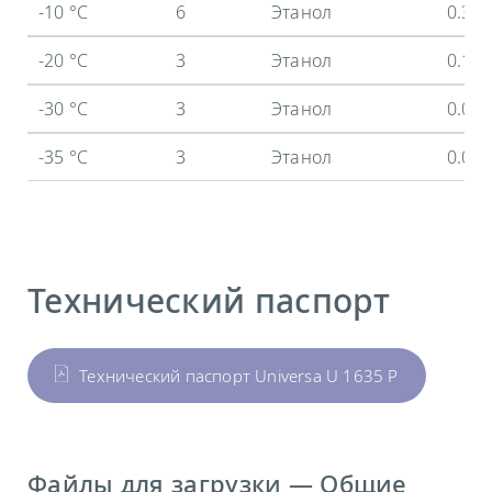
-10 °C
6
Этанол
0.37
-20 °C
3
Этанол
0.15
-30 °C
3
Этанол
0.05
-35 °C
3
Этанол
0.02
Технический паспорт
Технический паспорт Universa U 1635 P
Файлы для загрузки — Общие