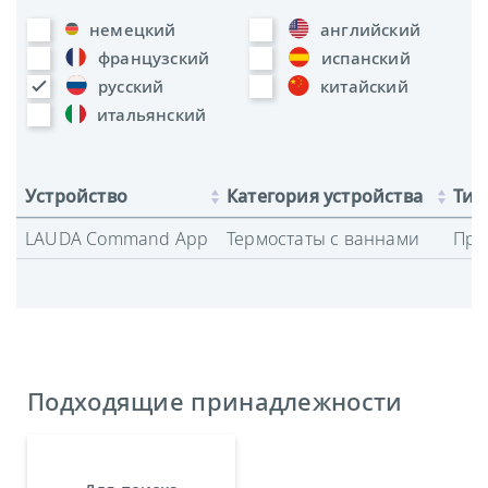
немецкий
английский
французский
испанский
русский
китайский
итальянский
Устройство
Категория устройства
Тип
LAUDA Command App
Термостаты с ваннами
Про
Подходящие принадлежности