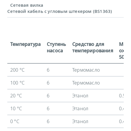
Сетевая вилка
Сетевой кабель с угловым штекером (BS1363)
Температура
Ступень
Средство для
Мощ
насоса
темперирования
охла
50 Гц
200 °C
6
Термомасло
100 °C
6
Термомасло
20 °C
6
Этанол
0.5 
10 °C
6
Этанол
0.47
0 °C
6
Этанол
0.43