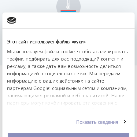
Постоянство температурного режима
0,02 ± K
Этот сайт использует файлы «куки»
Мы используем файлы cookie, чтобы анализировать
трафик, подбирать для вас подходящий контент и
рекламу, а также дать вам возможность делиться
информацией в социальных сетях. Мы передаем
Технические
информацию о ваших действиях на сайте
партнерам Google: социальным сетям и компаниям,
характеристики (согл.
занимающимся рекламой и веб-аналитикой. Наши
DIN 12876)
партнеры могут комбинировать эти сведения с
предоставленной вами информацией, а также
данными, которые они получили при
Диапазон рабочих температур
Показать сведения
использовании вами их сервисов. Вы можете
-35 ... 200 °C
изменить или отозвать свое согласие в любое