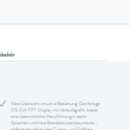
ubehör
Klare Übersicht, intuitive Bedienung: Das farbige
3,5-Zoll-TFT-Display mit Verlaufsgrafik, bietet
eine übersichtliche Menüführung in sechs
Sprachen und klare Betriebszustandssymbole –
einfach steuerbar über Cursor- und Softkeys.