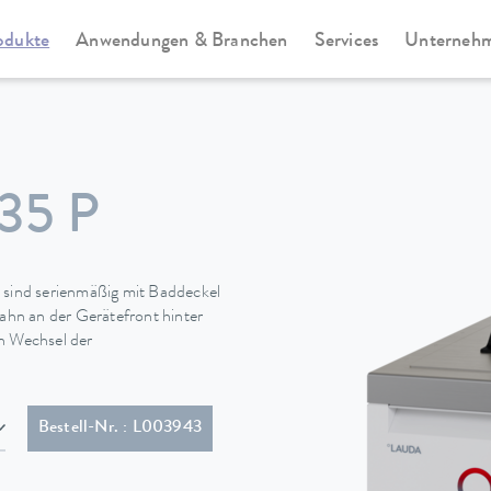
odukte
Anwendungen & Branchen
Services
Unterneh
Universa
35 P
sind serienmäßig mit Baddeckel
hn an der Gerätefront hinter
en Wechsel der
ltem Stecker (BS1363)
Bestell-Nr. : L003943