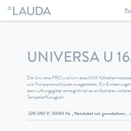
Pr
LAUDA
Temperiergeräte
Thermostate
Kältethermostate
UNIVERSA U 16
Die Universa PRO und Universa MAX Kältethermostate 
und Pumpenanschlüssen ausgestattet. Ein Entleerungsha
dem Lüftungsgitter ermöglicht einen einfacheren sicher
Temperierflüssigkeit.
220-240 V; 50/60 Hz , Netzkabel mit gewinke