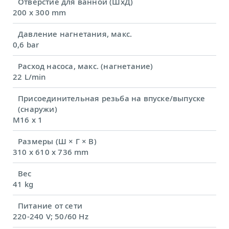
Отверстие для ванной (ШхД)
200 x 300 mm
Давление нагнетания, макс.
0,6 bar
Расход насоса, макс. (нагнетание)
22 L/min
Присоединительная резьба на впуске/выпуске
(снаружи)
M16 x 1
Размеры (Ш × Г × В)
310 x 610 x 736 mm
Вес
41 kg
Питание от сети
220-240 V; 50/60 Hz