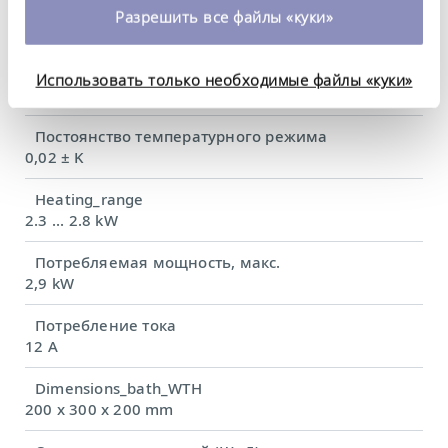
время. Более подробную информацию об этом вы
Рабочий диапазон температур
Разрешить все файлы «куки»
-35 ... 200 °C
можете найти в нашей
политике
конфиденциальности
.
Диапазон температуры окружающей среды
Использовать только необходимые файлы «куки»
5 ... 40 °C
Постоянство температурного режима
0,02 ± K
Heating_range
2.3 ... 2.8 kW
Потребляемая мощность, макс.
2,9 kW
Потребление тока
12 A
Dimensions_bath_WTH
200 x 300 x 200 mm