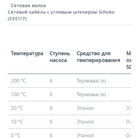
Сетевая вилка
Сетевой кабель с угловым штекером Schuko
(CEE7/7)
Температура
Ступень
Средство для
Мощ
насоса
темперирования
охла
50 Гц
200 °C
6
Термомасло
100 °C
6
Термомасло
20 °C
6
Этанол
0.5 
10 °C
6
Этанол
0.47
0 °C
6
Этанол
0.43