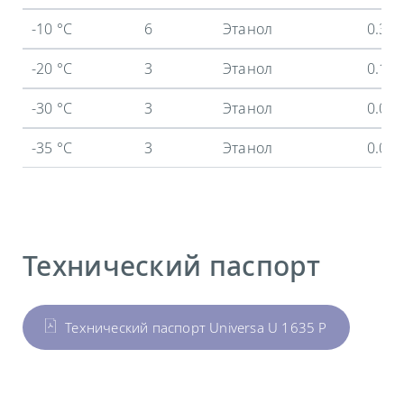
-10 °C
6
Этанол
0.37
-20 °C
3
Этанол
0.15
-30 °C
3
Этанол
0.05
-35 °C
3
Этанол
0.02
Технический паспорт
Технический паспорт Universa U 1635 P