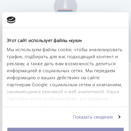
Постоянство температурного режима
0,02 ± K
Этот сайт использует файлы «куки»
Мы используем файлы cookie, чтобы анализировать
трафик, подбирать для вас подходящий контент и
рекламу, а также дать вам возможность делиться
информацией в социальных сетях. Мы передаем
Технические
информацию о ваших действиях на сайте
характеристики (согл.
партнерам Google: социальным сетям и компаниям,
занимающимся рекламой и веб-аналитикой. Наши
DIN 12876)
партнеры могут комбинировать эти сведения с
предоставленной вами информацией, а также
данными, которые они получили при
Диапазон рабочих температур
Показать сведения
использовании вами их сервисов. Вы можете
-35 ... 200 °C
изменить или отозвать свое согласие в любое