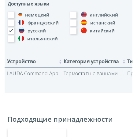
Доступные языки
немецкий
английский
французский
испанский
русский
китайский
итальянский
Устройство
Категория устройства
Тип
LAUDA Command App
Термостаты с ваннами
Про
Подходящие принадлежности