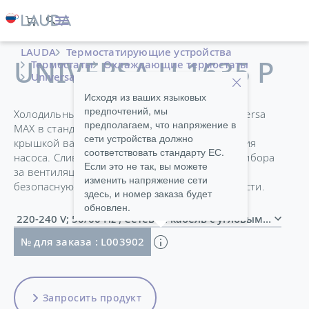
LAUDA
Термостатирующие устройства
UNIVERSA U 1635 P
Термостаты
Охлаждающие термостаты
Universa
Исходя из ваших языковых
предпочтений, мы
Холодильные термостаты Universa PRO и Universa
предполагаем, что напряжение в
MAX в стандартной комплектации оснащены
сети устройства должно
крышкой ванны и патрубками для подключения
соответствовать стандарту ЕС.
насоса. Сливной кран на передней панели прибора
Если это не так, вы можете
за вентиляционной решеткой облегчает
изменить напряжение сети
безопасную замену термостатирующей жидкости.
здесь, и номер заказа будет
обновлен.
220-240 V; 50/60 Hz , Сетевой кабель с угловым 
№ для заказа : L003902
Запросить продукт