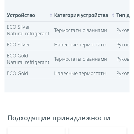
Устройство
Категория устройства
Тип до
ECO Silver
Термостаты с ваннами
Руково
Natural refrigerant
ECO Silver
Навесные термостаты
Руково
ECO Gold
Термостаты с ваннами
Руково
Natural refrigerant
ECO Gold
Навесные термостаты
Руково
Подходящие принадлежности