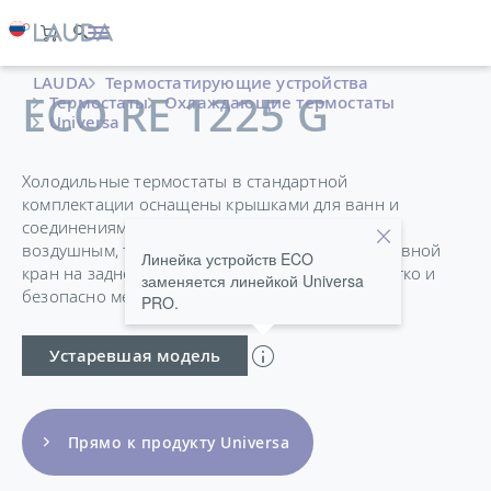
LAUDA
Термостатирующие устройства
ECO RE 1225 G
Термостаты
Охлаждающие термостаты
Universa
Холодильные термостаты в стандартной
комплектации оснащены крышками для ванн и
соединениями для насоса и выпускаются как с
воздушным, так и с водяным охлаждением. Сливной
Линейка устройств ECO
кран на задней стороне прибора позволяет легко и
заменяется линейкой Universa
безопасно менять температуру теплоносителя.
PRO.
Устаревшая модель
Прямо к продукту Universa