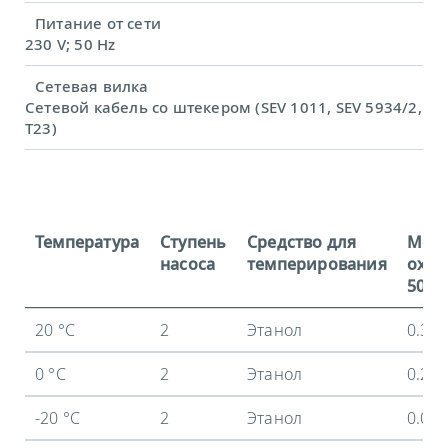
Питание от сети
230 V; 50 Hz
Сетевая вилка
Сетевой кабель со штекером (SEV 1011, SEV 5934/2,
T23)
Температура
Ступень
Средство для
Мощ
насоса
темперирования
охла
50 Гц
20 °C
2
Этанол
0.3 
0 °C
2
Этанол
0.24
-20 °C
2
Этанол
0.09