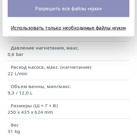
время. Более подробную информацию об этом вы
Разрешить все файлы «куки»
Потребляемая мощность, макс.
можете найти в нашей
политике
2.9 kW
конфиденциальности
.
Использовать только необходимые файлы «куки»
Потребление тока
13 A
Давление нагнетания, макс.
0,6 bar
Расход насоса, макс. (нагнетание)
22 L/min
Объем ванны, мин/макс.
9,3 / 12,0 L
Размеры (Ш × Г × В)
250 x 435 x 624 mm
Вес
31 kg