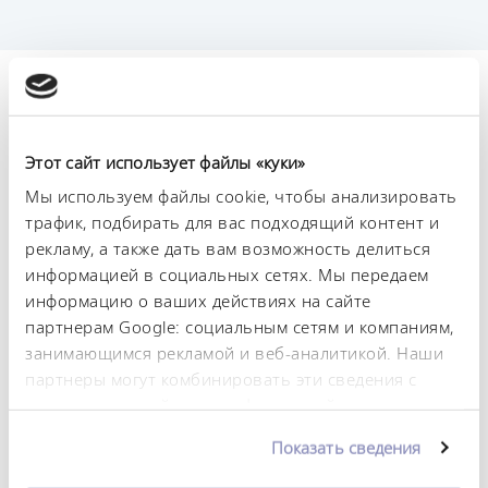
Технические
характеристики (согл.
Этот сайт использует файлы «куки»
DIN 12876)
Мы используем файлы cookie, чтобы анализировать
трафик, подбирать для вас подходящий контент и
Диапазон рабочих температур
рекламу, а также дать вам возможность делиться
-25 ... 200 °C
информацией в социальных сетях. Мы передаем
информацию о ваших действиях на сайте
Диапазон температуры окружающей среды
партнерам Google: социальным сетям и компаниям,
5 ... 40 °C
занимающимся рекламой и веб-аналитикой. Наши
партнеры могут комбинировать эти сведения с
Постоянство температурного режима
предоставленной вами информацией, а также
0.02 ± K
данными, которые они получили при
Показать сведения
Теплопроизводительность, макс.
использовании вами их сервисов. Вы можете
2.6 kW
изменить или отозвать свое согласие в любое