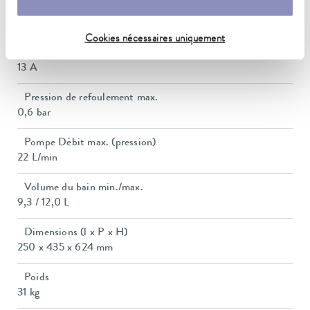
Puissance absorbée max.
2.9 kW
Cookies nécessaires uniquement
Consommation de courant
13 A
Pression de refoulement max.
0,6 bar
Pompe Débit max. (pression)
22 L/min
Volume du bain min./max.
9,3 / 12,0 L
Dimensions (l x P x H)
250 x 435 x 624 mm
Poids
31 kg