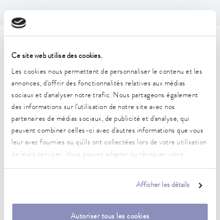
Caractéristiques techniques
Ce site web utilise des cookies.
(selon DIN 12876)
Les cookies nous permettent de personnaliser le contenu et les
annonces, d'offrir des fonctionnalités relatives aux médias
sociaux et d'analyser notre trafic. Nous partageons également
Plage de température de fonctionnement
des informations sur l'utilisation de notre site avec nos
-25 ... 200 °C
partenaires de médias sociaux, de publicité et d'analyse, qui
Plage de température ambiante
peuvent combiner celles-ci avec d'autres informations que vous
5 ... 40 °C
leur avez fournies ou qu'ils ont collectées lors de votre utilisation
de leurs services. Vous pouvez adapter ou révoquer votre
Constance de la température
consentement à tout moment. Vous trouverez plus de détails à
0.02 ± K
ce sujet dans notre
déclaration de protection des données
.
Afficher les détails
Puissance de chauffe max.
2.6 kW
Autoriser tous les cookies