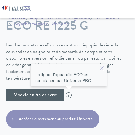
LAUDA
Appareils de thermorégulation
Thermostats
ECO RE 1225 G
Cryothermostats
Universa
Les thermostats de refroidissement sont équipés de série de
couvercles de baignoire et de raccords de pompe et sont
disponibles en version refroidie par air ou par eau. Un robinet
de vidange situé à l'arrière de l'appareil permet de changer
facilement et en toute sécurité le fluide de régulation de
La ligne d'appareils ECO est
température.
remplacée par Universa PRO.
Modèle en fin de série
Accéder directement au produit Universa