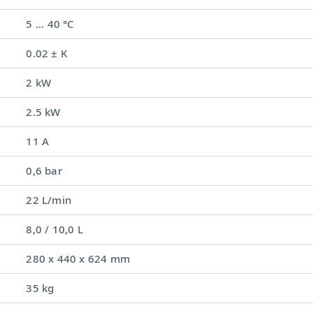
5 ... 40 °C
0.02 ± K
2 kW
2.5 kW
11 A
0,6 bar
22 L/min
8,0 / 10,0 L
280 x 440 x 624 mm
35 kg