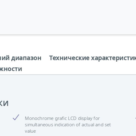
чий диапазон
Технические характеристи
жности
ки
Monochrome grafic LCD display for
simultaneous indication of actual and set
value