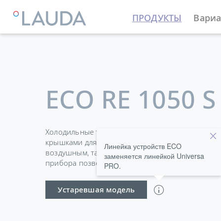
ПРОДУКТЫ
Вариа
LAUDA
Термостатирующие устройства
Термостат
ECO RE 1050 S
Холодильные термостаты в стандартной компл
крышками для ванн и соединениями для насоса 
Линейка устройств ECO
воздушным, так и с водяным охлаждением. Слив
заменяется линейкой Universa
прибора позволяет легко и безопасно менять т
PRO.
Устаревшая модель