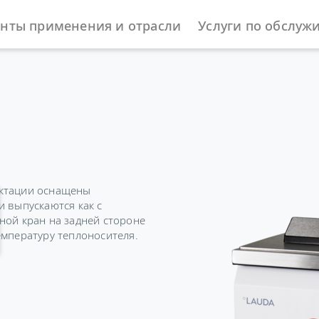
нты применения и отрасли
Услуги по обслуж
ы
Охлаждающие термостаты
Universa
ектации оснащены
и выпускаются как с
ной кран на задней стороне
емпературу теплоносителя.