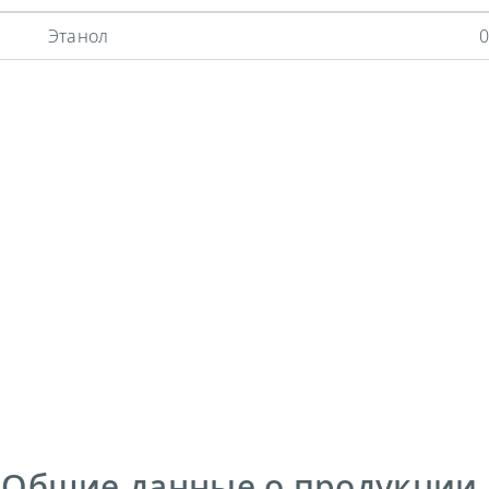
Этанол
0
 Общие данные о продукции