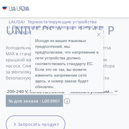
LAUDA
Термостатирующие устройства
UNIVERSA U 1245 P
Термостаты
Охлаждающие термостаты
Universa
Исходя из ваших языковых
предпочтений, мы
Холодильные термостаты Universa PRO и Universa
предполагаем, что напряжение в
MAX в стандартной комплектации оснащены
сети устройства должно
крышкой ванны и патрубками для подключения
соответствовать стандарту ЕС.
насоса. Сливной кран на передней панели прибора
Если это не так, вы можете
за вентиляционной решеткой облегчает
изменить напряжение сети
безопасную замену термостатирующей жидкости.
здесь, и номер заказа будет
обновлен.
200-240 V, 50/60 Hz , Сетевой кабель с угловым 
№ для заказа : L003901
Запросить продукт