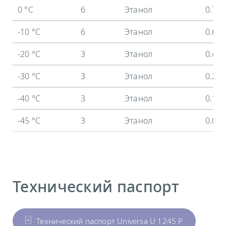
0 °C
6
Этанол
0.73
-10 °C
6
Этанол
0.6 
-20 °C
3
Этанол
0.45
-30 °C
3
Этанол
0.26
-40 °C
3
Этанол
0.12
-45 °C
3
Этанол
0.05
Технический паспорт
Технический паспорт Universa U 1245 P