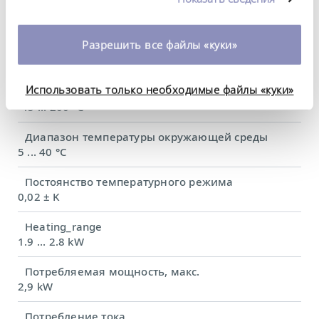
DIN 12876)
использовании вами их сервисов. Вы можете
изменить или отозвать свое согласие в любое
время. Более подробную информацию об этом вы
Разрешить все файлы «куки»
Диапазон рабочих температур
можете найти в нашей
политике
-45 ... 200 °C
конфиденциальности
.
Использовать только необходимые файлы «куки»
Рабочий диапазон температур
-45 ... 200 °C
Диапазон температуры окружающей среды
5 ... 40 °C
Постоянство температурного режима
0,02 ± K
Heating_range
1.9 ... 2.8 kW
Потребляемая мощность, макс.
2,9 kW
Потребление тока