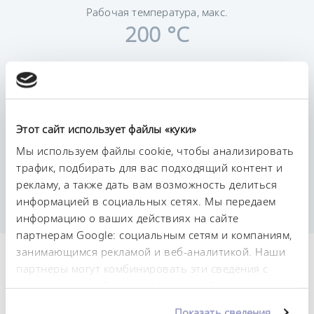
Рабочая температура, макс.
200 °C
Этот сайт использует файлы «куки»
Постоянство температурного режима
Мы используем файлы cookie, чтобы анализировать
0,02 ± K
трафик, подбирать для вас подходящий контент и
рекламу, а также дать вам возможность делиться
информацией в социальных сетях. Мы передаем
информацию о ваших действиях на сайте
партнерам Google: социальным сетям и компаниям,
занимающимся рекламой и веб-аналитикой. Наши
Технические
партнеры могут комбинировать эти сведения с
характеристики (согл.
предоставленной вами информацией, а также
данными, которые они получили при
Показать сведения