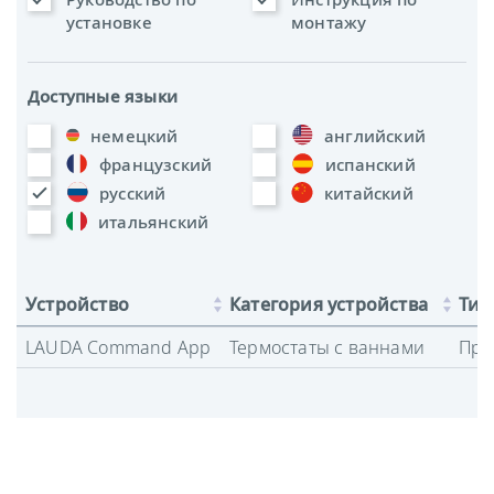
установке
монтажу
Доступные языки
немецкий
английский
французский
испанский
русский
китайский
итальянский
Устройство
Категория устройства
Тип
LAUDA Command App
Термостаты с ваннами
Про