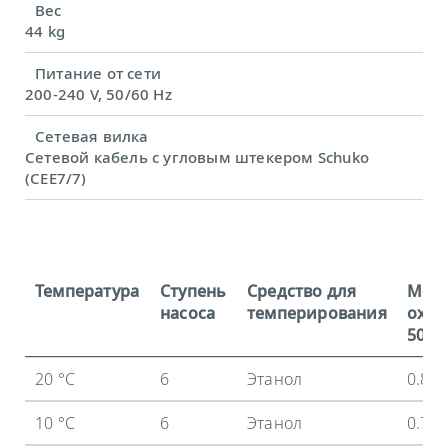
Вес
44 kg
Питание от сети
200-240 V, 50/60 Hz
Сетевая вилка
Сетевой кабель с угловым штекером Schuko
(CEE7/7)
Температура
Ступень
Средство для
Мощ
насоса
темперирования
охла
50 Гц
20 °C
6
Этанол
0.8 
10 °C
6
Этанол
0.77