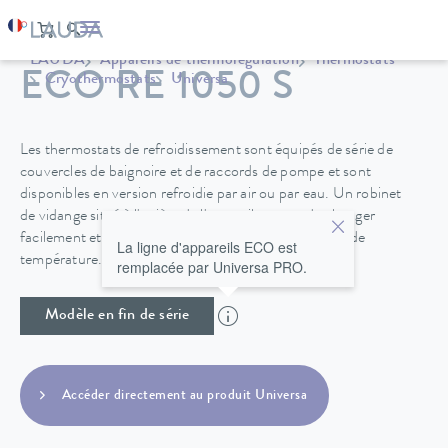
LAUDA
Appareils de thermorégulation
Thermostats
ECO RE 1050 S
Cryothermostats
Universa
Les thermostats de refroidissement sont équipés de série de
couvercles de baignoire et de raccords de pompe et sont
disponibles en version refroidie par air ou par eau. Un robinet
de vidange situé à l'arrière de l'appareil permet de changer
facilement et en toute sécurité le fluide de régulation de
La ligne d'appareils ECO est
température.
remplacée par Universa PRO.
Modèle en fin de série
Accéder directement au produit Universa