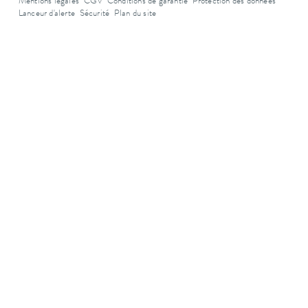
Mentions légales
CGV
Conditions de garantie
Protection des données
Lanceur d'alerte
Sécurité
Plan du site