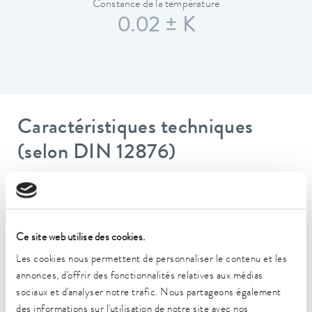
Constance de la température
0.02 ± K
Caractéristiques techniques
(selon DIN 12876)
Plage de température de fonctionnement
-50 ... 200 °C
Ce site web utilise des cookies.
Plage de température ambiante
5 ... 40 °C
Les cookies nous permettent de personnaliser le contenu et les
annonces, d'offrir des fonctionnalités relatives aux médias
Constance de la température
sociaux et d'analyser notre trafic. Nous partageons également
0.02 ± K
des informations sur l'utilisation de notre site avec nos