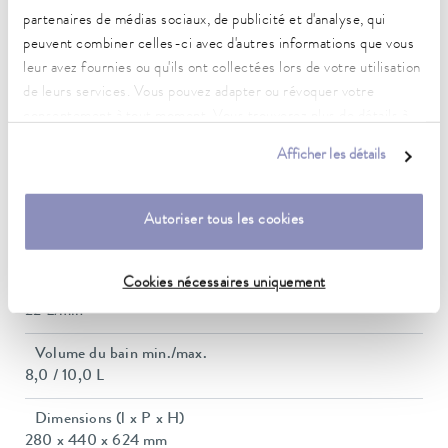
partenaires de médias sociaux, de publicité et d'analyse, qui
Puissance de chauffe max.
peuvent combiner celles-ci avec d'autres informations que vous
2 kW
leur avez fournies ou qu'ils ont collectées lors de votre utilisation
de leurs services. Vous pouvez adapter ou révoquer votre
Puissance absorbée max.
2.5 kW
consentement à tout moment. Vous trouverez plus de détails à
ce sujet dans notre
déclaration de protection des données
.
Afficher les détails
Consommation de courant
11 A
Autoriser tous les cookies
Pression de refoulement max.
0,6 bar
Cookies nécessaires uniquement
Pompe Débit max. (pression)
22 L/min
Volume du bain min./max.
8,0 / 10,0 L
Dimensions (l x P x H)
280 x 440 x 624 mm