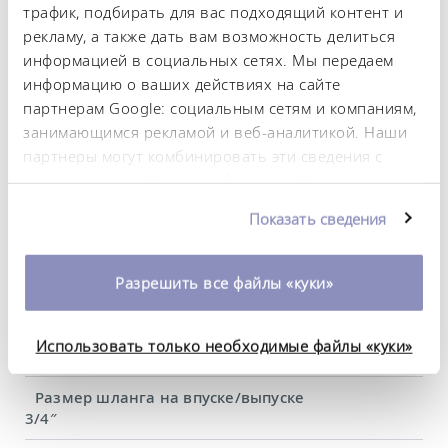
трафик, подбирать для вас подходящий контент и
3,5 kW
рекламу, а также дать вам возможность делиться
информацией в социальных сетях. Мы передаем
Потребляемая мощность, макс.
3,7 kW
информацию о ваших действиях на сайте
партнерам Google: социальным сетям и компаниям,
Потребление тока
занимающимся рекламой и веб-аналитикой. Наши
16 A
партнеры могут комбинировать эти сведения с
предоставленной вами информацией, а также
Давление нагнетания, макс.
данными, которые они получили при
3,1 bar
Показать сведения
использовании вами их сервисов. Вы можете
Расход насоса, макс. (нагнетание)
изменить или отозвать свое согласие в любое
65 L/min
время. Более подробную информацию об этом вы
Разрешить все файлы «куки»
можете найти в нашей
политике
Присоединительная резьба на впуске/выпуске
конфиденциальности
.
(снаружи)
Использовать только необходимые файлы «куки»
M30 x 1,5
Размер шланга на впуске/выпуске
3/4″