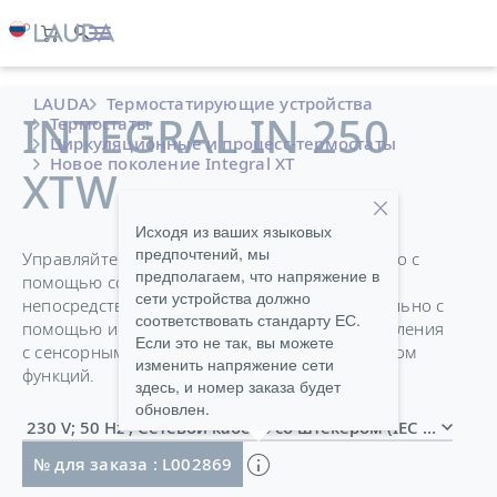
LAUDA
Термостатирующие устройства
INTEGRAL IN 250
Термостаты
Циркуляционные и процесс-термостаты
Новое поколение Integral XT
XTW
Исходя из ваших языковых
предпочтений, мы
Управляйте своим термостатом Integral просто с
предполагаем, что напряжение в
помощью современного TFT-дисплея
сети устройства должно
непосредственно на устройстве или опционально с
соответствовать стандарту ЕС.
помощью интуитивно понятного блока управления
Если это не так, вы можете
с сенсорным дисплеем и расширенным набором
изменить напряжение сети
функций.
здесь, и номер заказа будет
обновлен.
230 V; 50 Hz , Сетевой кабель со штекером (IEC 60309,
№ для заказа : L002869