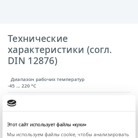
Технические
характеристики (согл.
DIN 12876)
Диапазон рабочих температур
-45 ... 220 °C
Диапазон температуры окружающей среды
5 ... 40 °C
Постоянство температурного режима
Этот сайт использует файлы «куки»
0,05 ± K
Мы используем файлы cookie, чтобы анализировать
Теплопроизводительность, макс.