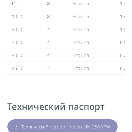
0 °C
8
Этанол
1.8 
-10 °C
8
Этанол
1.4 
-20 °C
4
Этанол
1 kW
-30 °C
4
Этанол
0.55
-40 °C
4
Этанол
0.2 
-45 °C
2
Этанол
0.05
Технический паспорт
Технический паспорт Integral IN 250 XTW