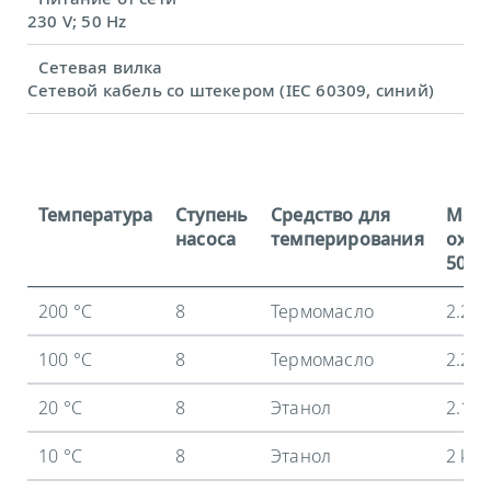
230 V; 50 Hz
Сетевая вилка
Сетевой кабель со штекером (IEC 60309, синий)
Температура
Ступень
Средство для
Мощ
насоса
темперирования
охла
50 Гц
200 °C
8
Термомасло
2.2 
100 °C
8
Термомасло
2.2 
20 °C
8
Этанол
2.1 
10 °C
8
Этанол
2 kW