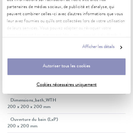
des informations sur l'utilisation de notre site avec nos
Plage de température ambiante
partenaires de médias sociaux, de publicité et d'analyse, qui
5 ... 40 °C
peuvent combiner celles-ci avec d'autres informations que vous
leur avez fournies ou qu'ils ont collectées lors de votre utilisation
Constance de la température
de leurs services. Vous pouvez adapter ou révoquer votre
0,05 ± K
consentement à tout moment. Vous trouverez plus de détails à
Heating_range
ce sujet dans notre
déclaration de protection des données
.
Afficher les détails
1.0 ... 1.0 kW
Puissance absorbée max.
Autoriser tous les cookies
1,1 kW
Consommation de courant
Cookies nécessaires uniquement
11 A
Dimensions_bath_WTH
200 x 200 x 200 mm
Ouverture du bain (LxP)
200 x 200 mm