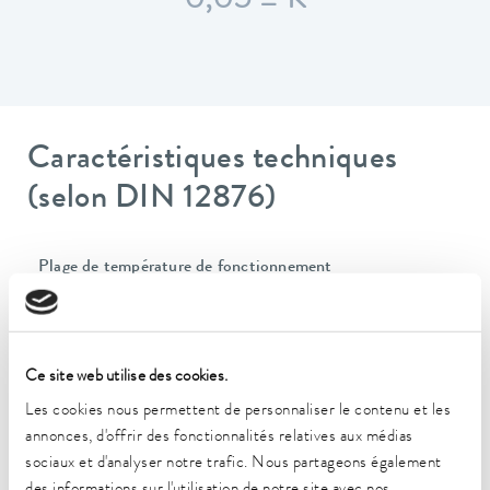
0,05 ± K
Caractéristiques techniques
(selon DIN 12876)
Plage de température de fonctionnement
35 ... 100 °C
Plage de température de fonctionnement avec
refroidissement à l'eau
Ce site web utilise des cookies.
20 ... 100 °C
Les cookies nous permettent de personnaliser le contenu et les
Plage de température de fonctionnement
annonces, d'offrir des fonctionnalités relatives aux médias
-30 ... 100 °C
sociaux et d'analyser notre trafic. Nous partageons également