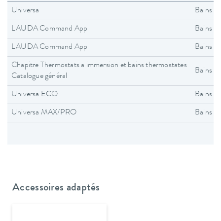
Universa
Bains t
LAUDA Command App
Bains t
LAUDA Command App
Bains t
Chapitre Thermostats a immersion et bains thermostates
Bains t
Catalogue général
Universa ECO
Bains t
Universa MAX/PRO
Bains t
Accessoires adaptés