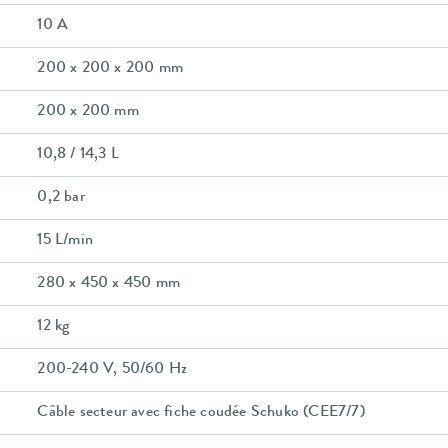
10 A
200 x 200 x 200 mm
200 x 200 mm
10,8 / 14,3 L
0,2 bar
15 L/min
280 x 450 x 450 mm
12 kg
200-240 V, 50/60 Hz
Câble secteur avec fiche coudée Schuko (CEE7/7)