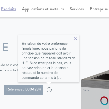
Produits
Applications et secteurs
Services
Entreprise
rmostats chauffants
Universa
En raison de votre préférence
 E
linguistique, nous partons du
principe que l'appareil doit avoir
une tension de réseau standard de
l'UE. Si ce n'est pas le cas, vous
de bain entre 4 et 40 L et des
pouvez adapter ici la tension du
lexibilité totale et un large
réseau et le numéro de
commande sera mis à jour.
fiche coudée Schuko (CEE7/7)
Référence : L004284