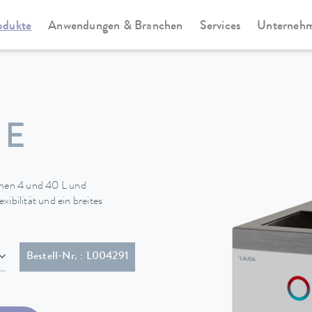
odukte
Anwendungen & Branchen
Services
Unterneh
te
Universa
 E
hen 4 und 40 L und
ibilität und ein breites
15P)
Bestell-Nr. : L004291