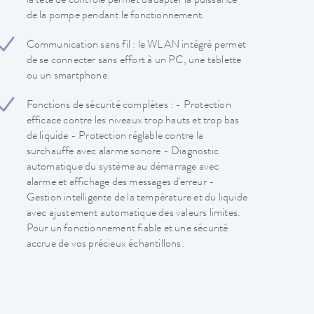
la tête de contrôle permet d'adapter la puissance
de la pompe pendant le fonctionnement.
Communication sans fil : le WLAN intégré permet
de se connecter sans effort à un PC, une tablette
ou un smartphone.
Fonctions de sécurité complètes : - Protection
efficace contre les niveaux trop hauts et trop bas
de liquide - Protection réglable contre la
surchauffe avec alarme sonore - Diagnostic
automatique du système au démarrage avec
alarme et affichage des messages d'erreur -
Gestion intelligente de la température et du liquide
avec ajustement automatique des valeurs limites.
Pour un fonctionnement fiable et une sécurité
accrue de vos précieux échantillons.