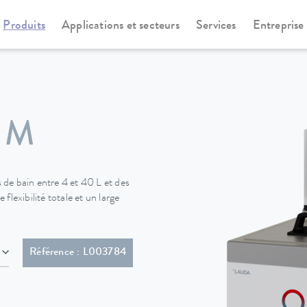
Produits
Applications et secteurs
Services
Entreprise
rmostats chauffants
Universa
 M
de bain entre 4 et 40 L et des
lexibilité totale et un large
che (GB2099, 15934)
Référence : L003784