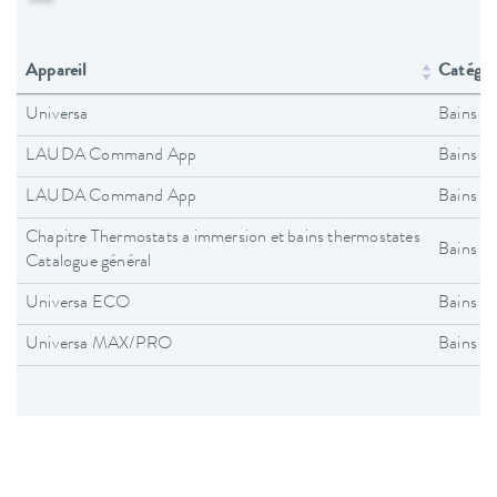
Appareil
Catégori
Universa
Bains t
LAUDA Command App
Bains t
LAUDA Command App
Bains t
Chapitre Thermostats a immersion et bains thermostates
Bains t
Catalogue général
Universa ECO
Bains t
Universa MAX/PRO
Bains t