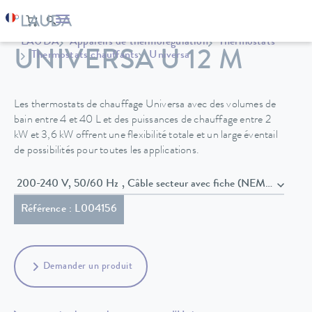
LAUDA
Appareils de thermorégulation
Thermostats
UNIVERSA U 12 M
Thermostats chauffants
Universa
Les thermostats de chauffage Universa avec des volumes de
bain entre 4 et 40 L et des puissances de chauffage entre 2
kW et 3,6 kW offrent une flexibilité totale et un large éventail
de possibilités pour toutes les applications.
200-240 V, 50/60 Hz , Câble secteur avec fiche (NEMA 6-20P)
Référence : L004156
Demander un produit