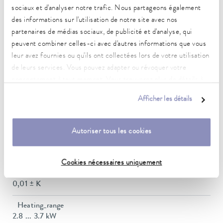
(selon DIN 12876)
sociaux et d'analyser notre trafic. Nous partageons également
des informations sur l'utilisation de notre site avec nos
partenaires de médias sociaux, de publicité et d'analyse, qui
Plage de température de fonctionnement
70 ... 300 °C
peuvent combiner celles-ci avec d'autres informations que vous
leur avez fournies ou qu'ils ont collectées lors de votre utilisation
Plage de température de fonctionnement avec
de leurs services. Vous pouvez adapter ou révoquer votre
refroidissement à l'eau
consentement à tout moment. Vous trouverez plus de détails à
20 ... 300 °C
ce sujet dans notre
déclaration de protection des données
.
Afficher les détails
Plage de température de fonctionnement
-30 ... 300 °C
Autoriser tous les cookies
Plage de température ambiante
5 ... 40 °C
Cookies nécessaires uniquement
Constance de la température
0,01 ± K
Heating_range
2.8 ... 3.7 kW